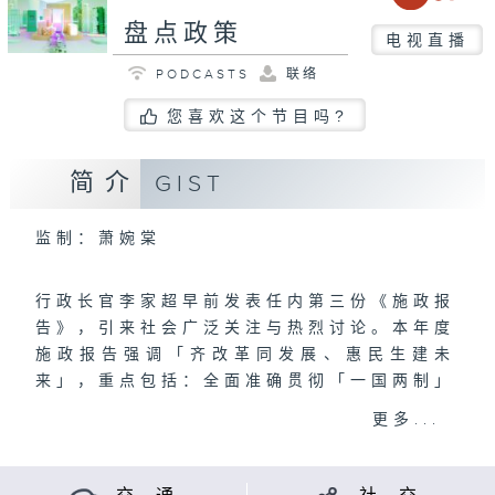
盘点政策
电视直播
PODCASTS
联络
您喜欢这个节目吗?
简介
GIST
监制：萧婉棠
行政长官李家超早前发表任内第三份《施政报
告》，引来社会广泛关注与热烈讨论。本年度
施政报告强调「齐改革同发展、惠民生建未
来」，重点包括：全面准确贯彻「一国两制」
强化政府治理体系、巩固提升自身优势、发展
更多...
新质生产力、打造国际高端人才集聚高地、文
体旅融合发展推动多元经济、造地建屋发展安
居、深化医疗体系改革、构建关爱共融社会。