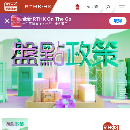
ENG
/
繁
×
全新 RTHK On The Go
取得
一手掌握 RTHK 电台、电视节目