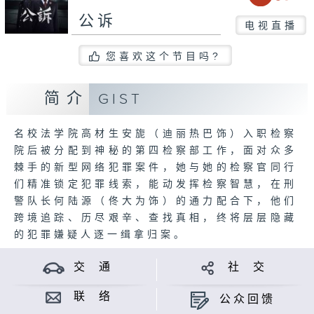
公诉
电视直播
您喜欢这个节目吗?
简介
GIST
名校法学院高材生安旎（迪丽热巴饰）入职检察
院后被分配到神秘的第四检察部工作，面对众多
棘手的新型网络犯罪案件，她与她的检察官同行
们精准锁定犯罪线索，能动发挥检察智慧，在刑
警队长何陆源（佟大为饰）的通力配合下，他们
跨境追踪、历尽艰辛、查找真相，终将层层隐藏
的犯罪嫌疑人逐一缉拿归案。
交 通
社 交
联 络
公众回馈