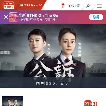
ENG
/
繁
×
全新 RTHK On The Go
取得
一手掌握 RTHK 电台、电视节目
国剧830: 公诉