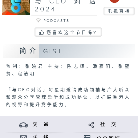
与CEO对话
2024
电视直播
PODCASTS
您喜欢这个节目吗?
简介
GIST
监制：张婉君 主持：陈志辉、潘嘉阳、张璧
贤、程洁明
「与CEO对话」每星期邀请成功领袖与广大听众
和观众分享管理哲学和成功秘诀，以扩展香港人
的视野和提升竞争能力。
交 通
社 交
联 络