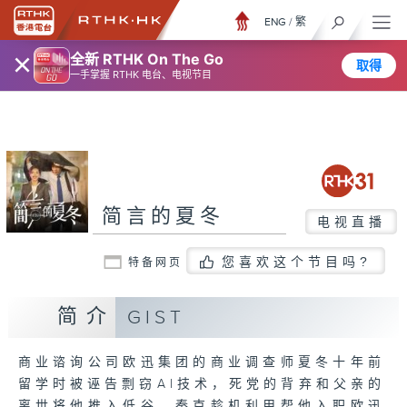
ENG
/
繁
×
全新 RTHK On The Go
取得
一手掌握 RTHK 电台、电视节目
简言的夏冬
电视直播
您喜欢这个节目吗?
特备网页
简介
GIST
商业谘询公司欧迅集团的商业调查师夏冬十年前
留学时被诬告剽窃AI技术，死党的背弃和父亲的
离世将他推入低谷，秦克趁机利用帮他入职欧迅