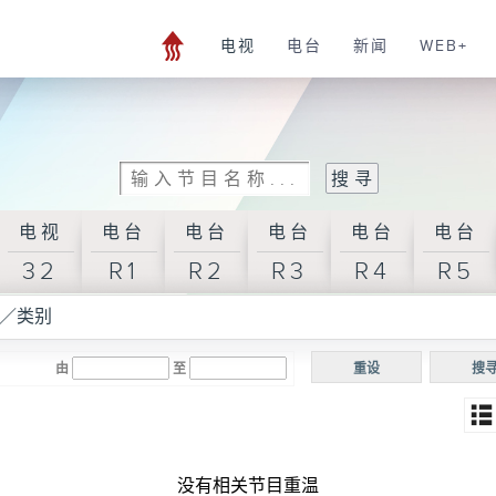
电视
电台
新闻
WEB+
电视
电台
电台
电台
电台
电台
32
R1
R2
R3
R4
R5
／类别
由
至
重设
搜
没有相关节目重温