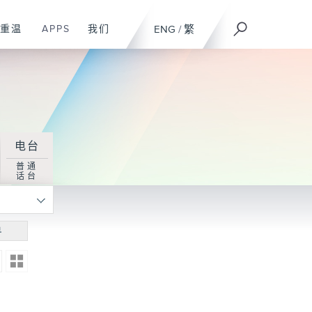
重温
APPS
我们
ENG
/
繁
电台
普通
话台
寻