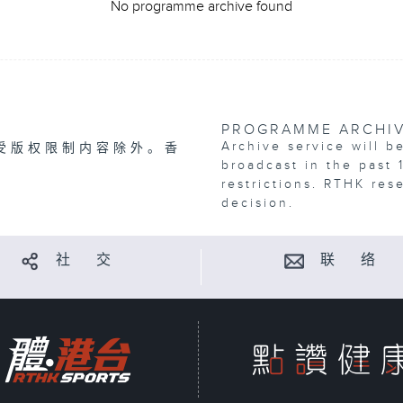
No programme archive found
PROGRAMME ARCHI
Archive service will b
受版权限制内容除外。香
broadcast in the past 
restrictions. RTHK res
decision.
社 交
联 络