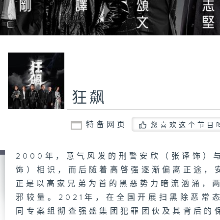
狂飙
特备网页
您喜欢这个节目
2000年，意气风发的刑警安欣（张译饰）
饰）相识，而后随着高啓强逐渐偏离正途，
正是以高家兄弟为首的黑恶势力暗流汹涌，两
邪较量。2021年，在全国开展扫黑除恶常
同专案组彻查强盛集团犯罪团伙及其背后的