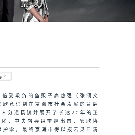
吗?
与倍受欺负的鱼贩子高啓强（张颂文
安欣意识到在京海市社会发展的背后
人分道扬镳并展开了长达20年的正
态化，中央督导组雷霆出击，安欣协
保护伞，最终京海市得以拨云见日清