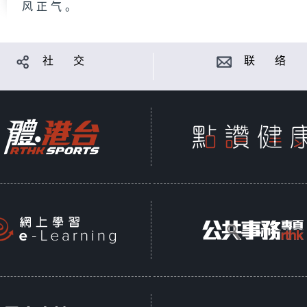
风正气。
社 交
联 络