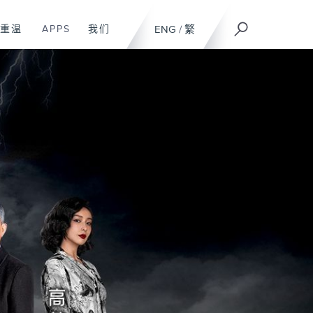
重温
APPS
我们
ENG
/
繁