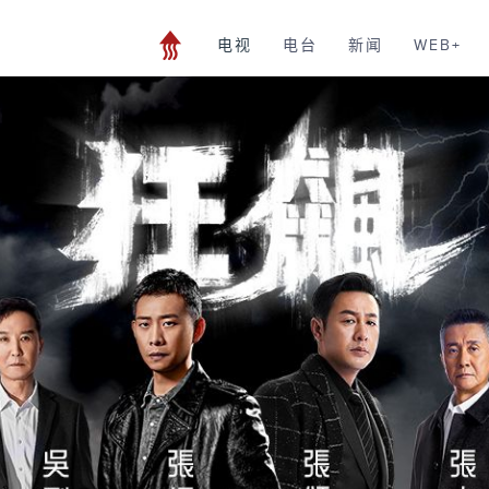
电视
电台
新闻
WEB+