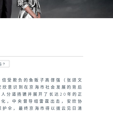
吗?
与倍受欺负的鱼贩子高啓强（张颂文
安欣意识到在京海市社会发展的背后
人分道扬镳并展开了长达20年的正
态化，中央督导组雷霆出击，安欣协
保护伞，最终京海市得以拨云见日清