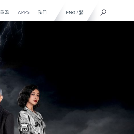
重温
APPS
我们
ENG
/
繁