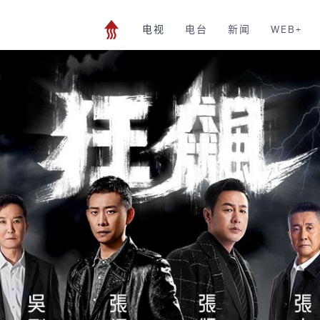
电视
电台
新闻
WEB+