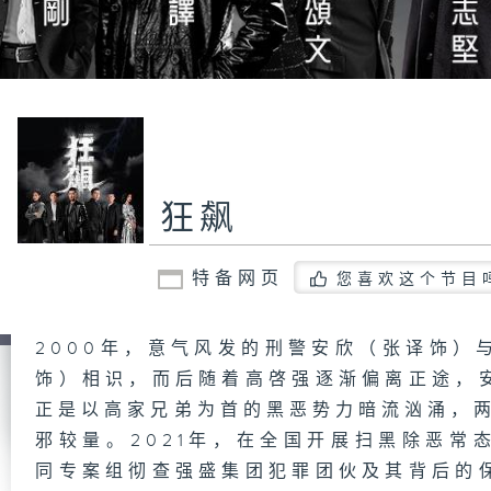
狂飙
特备网页
您喜欢这个节目
2000年，意气风发的刑警安欣（张译饰）
饰）相识，而后随着高啓强逐渐偏离正途，
正是以高家兄弟为首的黑恶势力暗流汹涌，两
邪较量。2021年，在全国开展扫黑除恶常
同专案组彻查强盛集团犯罪团伙及其背后的