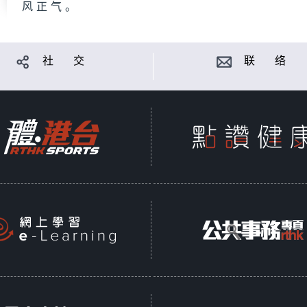
风正气。
社 交
联 络