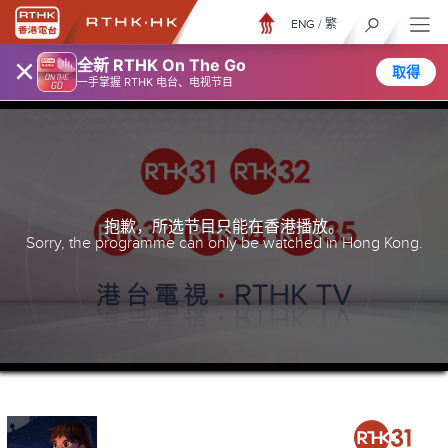
ENG
/
繁
×
全新 RTHK On The Go
取得
一手掌握 RTHK 电台、电视节目
抱歉，所选节目只能在香港播放。
Sorry, the programme can only be watched in Hong Kong.