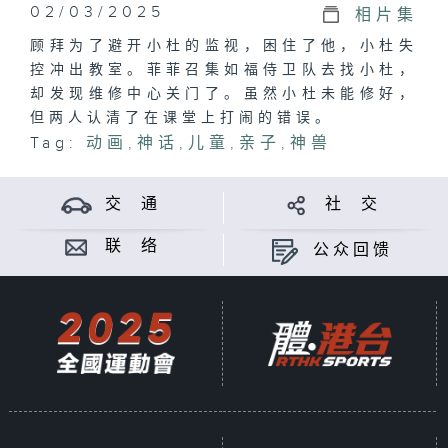
02/03/2025
相片集
顾拜为了避开小杜的监视，困住了他，小杜失
控冲出教室。菲菲召集如福侍卫队去找小杜，
却发现维修中心关门了。虽然小杜未能修好，
但两人认清了在课堂上打闹的错误。
Tag:
动画
,
神话
,
儿童
,
亲子
,
神兽
交 通
社 交
联 络
公众回馈