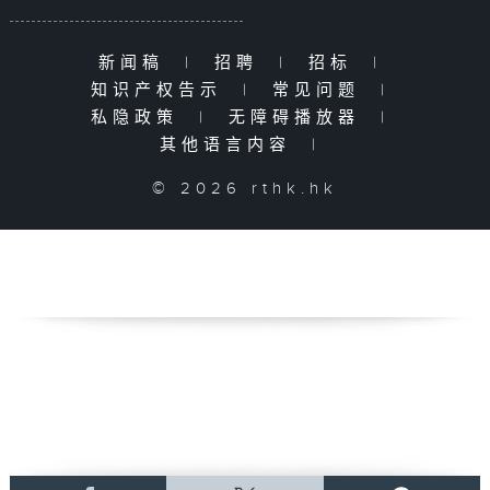
新闻稿
|
招聘
|
招标
|
知识产权告示
|
常见问题
|
私隐政策
|
无障碍播放器
|
其他语言内容
|
© 2026 rthk.hk