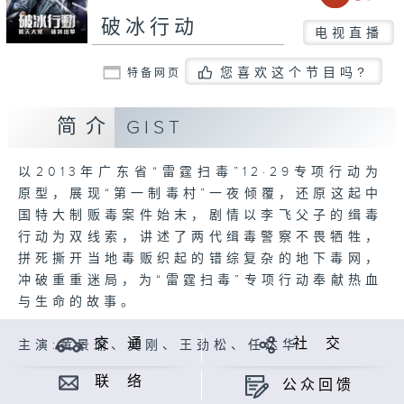
破冰行动
电视直播
您喜欢这个节目吗?
特备网页
简介
GIST
以2013年广东省“雷霆扫毒”12·29专项行动为
原型，展现“第一制毒村”一夜倾覆，还原这起中
国特大制贩毒案件始末，剧情以李飞父子的缉毒
行动为双线索，讲述了两代缉毒警察不畏牺牲，
拼死撕开当地毒贩织起的错综复杂的地下毒网，
冲破重重迷局，为“雷霆扫毒”专项行动奉献热血
与生命的故事。
交 通
社 交
主演:黄景瑜、吴刚、王劲松、任达华
联 络
公众回馈