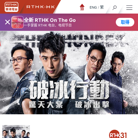
ENG
/
繁
×
全新 RTHK On The Go
取得
一手掌握 RTHK 电台、电视节目