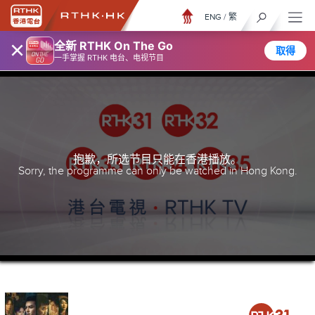
ENG
/
繁
×
全新 RTHK On The Go
取得
一手掌握 RTHK 电台、电视节目
抱歉，所选节目只能在香港播放。
Sorry, the programme can only be watched in Hong Kong.