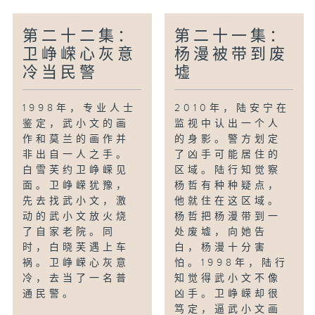
第二十二集：
第二十一集：
卫峥嵘心灰意
杨漫被带到废
冷当民警
墟
1998年，专业人士
2010年，陆安宁在
鉴定，武小文的画
监视中认出一个人
作和莫兰的画作并
的身影。警方划定
非出自一人之手。
了凶手可能居住的
白雪芙约卫峥嵘见
区域。陆行知觉察
面。卫峥嵘犹豫，
杨哲有种种疑点，
先去找武小文，激
他就住在这区域。
动的武小文放火烧
杨哲把杨漫带到一
了自家老院。同
处废墟，向她告
时，白晓芙遇上车
白，杨漫十分害
祸。卫峥嵘心灰意
怕。1998年，陆行
冷，去当了一名普
知觉得武小文不像
通民警。
凶手。卫峥嵘却很
笃定，逼武小文画