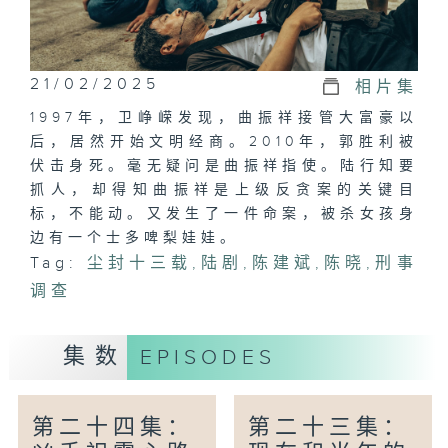
21/02/2025
相片集
1997年，卫峥嵘发现，曲振祥接管大富豪以
后，居然开始文明经商。2010年，郭胜利被
伏击身死。毫无疑问是曲振祥指使。陆行知要
抓人，却得知曲振祥是上级反贪案的关键目
标，不能动。又发生了一件命案，被杀女孩身
边有一个士多啤梨娃娃。
Tag:
尘封十三载
,
陆剧
,
陈建斌
,
陈晓
,
刑事
调查
集数
EPISODES
第二十四集：
第二十三集：