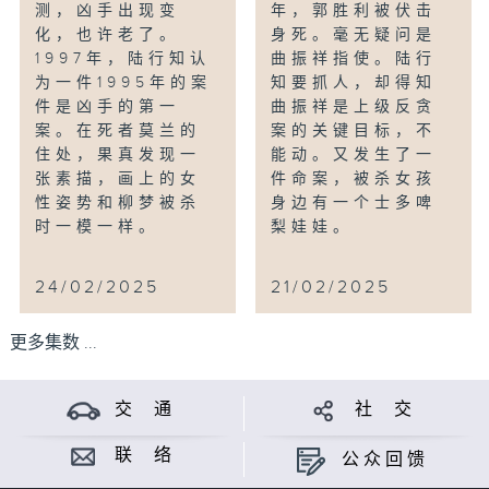
测，凶手出现变
年，郭胜利被伏击
化，也许老了。
身死。毫无疑问是
1997年，陆行知认
曲振祥指使。陆行
为一件1995年的案
知要抓人，却得知
件是凶手的第一
曲振祥是上级反贪
案。在死者莫兰的
案的关键目标，不
住处，果真发现一
能动。又发生了一
张素描，画上的女
件命案，被杀女孩
性姿势和柳梦被杀
身边有一个士多啤
时一模一样。
梨娃娃。
24/02/2025
21/02/2025
更多集数 ...
交 通
社 交
联 络
公众回馈