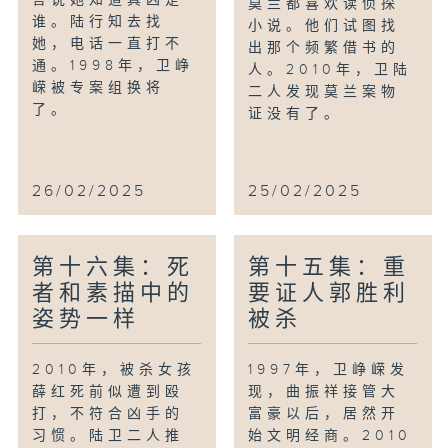
莫兰都喜欢读侦探
谁。陆行知去找
小说。他们试图找
她，电话一直打不
出那个频繁借书的
通。1998年，卫峥
人。2010年，卫陆
嵘被专案组换将
二人发现莫兰案物
了。
证没有了。
26/02/2025
25/02/2025
第十六集：死
第十五集：重
者和素描中的
要证人郭胜利
姿势一样
被杀
2010年，被杀女孩
1997年，卫峥嵘发
薛红死前似遭到殴
现，曲振祥接管大
打，不符合凶手的
富豪以后，居然开
习惯。陆卫二人推
始文明经商。2010