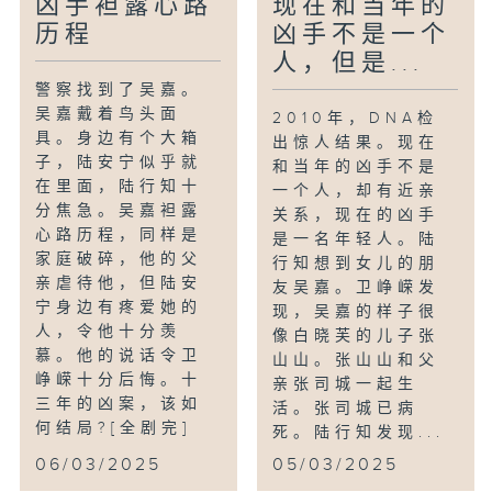
凶手袒露心路
现在和当年的
历程
凶手不是一个
人，但是...
警察找到了吴嘉。
吴嘉戴着鸟头面
2010年，DNA检
具。身边有个大箱
出惊人结果。现在
子，陆安宁似乎就
和当年的凶手不是
在里面，陆行知十
一个人，却有近亲
分焦急。吴嘉袒露
关系，现在的凶手
心路历程，同样是
是一名年轻人。陆
家庭破碎，他的父
行知想到女儿的朋
亲虐待他，但陆安
友吴嘉。卫峥嵘发
宁身边有疼爱她的
现，吴嘉的样子很
人，令他十分羡
像白晓芙的儿子张
慕。他的说话令卫
山山。张山山和父
峥嵘十分后悔。十
亲张司城一起生
三年的凶案，该如
活。张司城已病
何结局?[全剧完]
死。陆行知发现...
06/03/2025
05/03/2025