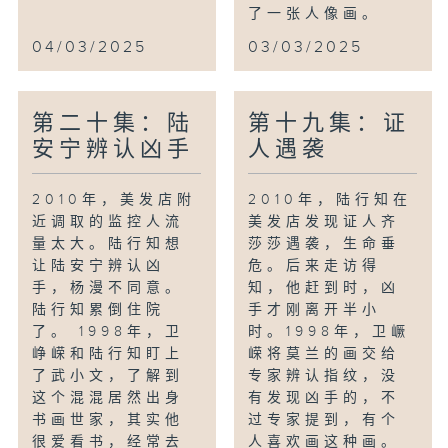
了一张人像画。
04/03/2025
03/03/2025
第二十集：陆
第十九集：证
安宁辨认凶手
人遇袭
2010年，美发店附
2010年，陆行知在
近调取的监控人流
美发店发现证人齐
量太大。陆行知想
莎莎遇袭，生命垂
让陆安宁辨认凶
危。后来走访得
手，杨漫不同意。
知，他赶到时，凶
陆行知累倒住院
手才刚离开半小
了。 1998年，卫
时。1998年，卫嶥
峥嵘和陆行知盯上
嵘将莫兰的画交给
了武小文，了解到
专家辨认指纹，没
这个混混居然出身
有发现凶手的，不
书画世家，其实他
过专家提到，有个
很爱看书，经常去
人喜欢画这种画。