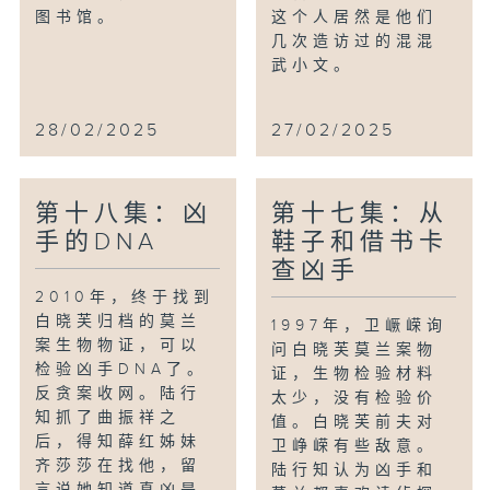
图书馆。
这个人居然是他们
几次造访过的混混
武小文。
28/02/2025
27/02/2025
第十八集：凶
第十七集：从
手的DNA
鞋子和借书卡
查凶手
2010年，终于找到
白晓芙归档的莫兰
1997年，卫嶥嵘询
案生物物证，可以
问白晓芙莫兰案物
检验凶手DNA了。
证，生物检验材料
反贪案收网。陆行
太少，没有检验价
知抓了曲振祥之
值。白晓芙前夫对
后，得知薛红姊妹
卫峥嵘有些敌意。
齐莎莎在找他，留
陆行知认为凶手和
言说她知道真凶是