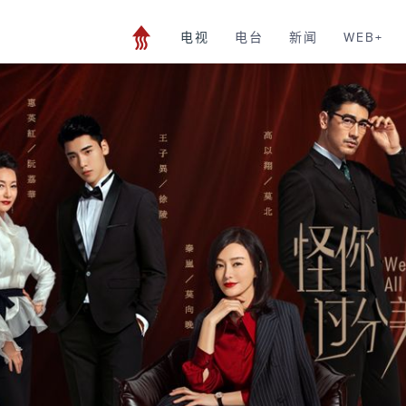
电视
电台
新闻
WEB+