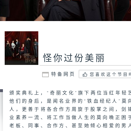
怪你过份美丽
特备网页
您喜欢这个节目
颁奖典礼上，“奇丽文化”旗下两位当红年轻
他们的身后，是闻名业界的“铁血经纪人”莫
人，更善于将各合作方周旋于股掌之间，剑
业素养一流、将工作当做人生的莫向晚正困
老板、同事、合作方、甚至她倾心相爱的男