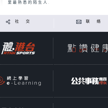
里最熟悉的陌生人.
社 交
联 络