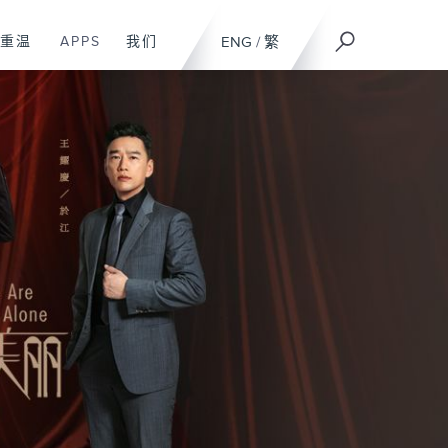
重温
APPS
我们
ENG
/
繁