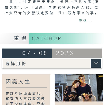
「业」：注定要死于非命。他遇上平凡女警(张
柏芝饰)，用「因果」帮助女警追捕杀人犯。爱
上大只佬的女警决定要做一生中最有意义的事，
大只佬亦决定要抗衡因果，改变不可能改变的定
更多...
律…
重温
CATCHUP
07 - 08
2026
闪亮人生
在跳伞运动事故后，
富有的大亨菲腊颈部
以下身体瘫痪，只能