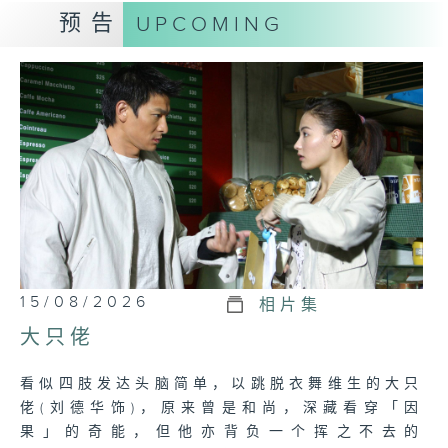
预告
UPCOMING
15/08/2026
相片集
大只佬
看似四肢发达头脑简单，以跳脱衣舞维生的大只
佬(刘德华饰)，原来曾是和尚，深藏看穿「因
果」的奇能，但他亦背负一个挥之不去的