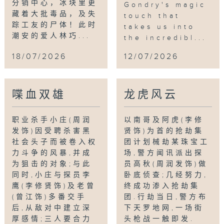
分销中心，冰块里更
Gondry's magic
藏着大批毒品，及失
touch that
踪工友的尸体！此时
takes us into
潮安的爱人林巧...
the incredibl...
18/07/2026
12/07/2026
喋血双雄
龙虎风云
职业杀手小庄(周润
以南哥及阿虎(李修
发饰)因受聘杀害黑
贤饰)为首的抢劫集
社会头子而被卷入权
团计划械劫某珠宝工
力斗争的风暴,并成
场,警方闻讯派出探
为狙击的对象;与此
员高秋(周润发饰)做
同时,小庄与探员李
卧底侦查;几经努力,
鹰(李修贤饰)及老曾
终成功渗入抢劫集
(曾江饰)多番交手
团.行劫当日,警方布
后,从敌对中建立深
下天罗地网,一场街
厚感情;三人要合力
头枪战一触即发.