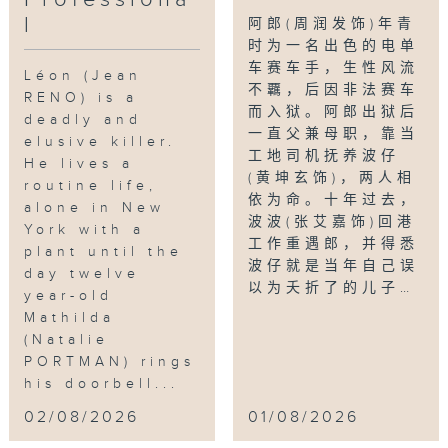
l
阿郎(周润发饰)年青
时为一名出色的电单
车赛车手，生性风流
Léon (Jean
不覊，后因非法赛车
RENO) is a
而入狱。阿郎出狱后
deadly and
一直父兼母职，靠当
elusive killer.
工地司机抚养波仔
He lives a
(黄坤玄饰)，两人相
routine life,
依为命。十年过去，
alone in New
波波(张艾嘉饰)回港
York with a
工作重遇郎，并得悉
plant until the
波仔就是当年自己误
day twelve
以为夭折了的儿子…
year-old
Mathilda
(Natalie
PORTMAN) rings
his doorbell...
02/08/2026
01/08/2026