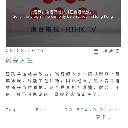
抱歉，所选节目只能在香港播放。
Sorry, the programme can only be watched in Hong Kong.
09/08/2026
相片集
闪亮人生
在跳伞运动事故后，富有的大亨菲腊颈部以下身
体瘫痪，只能坐在轮椅，因此他雇了黑人青年迪
维斯来当作看护。两个世界相互碰撞、融合，于
是一段不可思议的、奇妙的友情诞生了。
Tag:
Eric TOLEDANO
,
Olivier
NAKACHE
,
François CLUZET
,
Omar
更多...
SY
,
Anne LE NY
,
RTHK