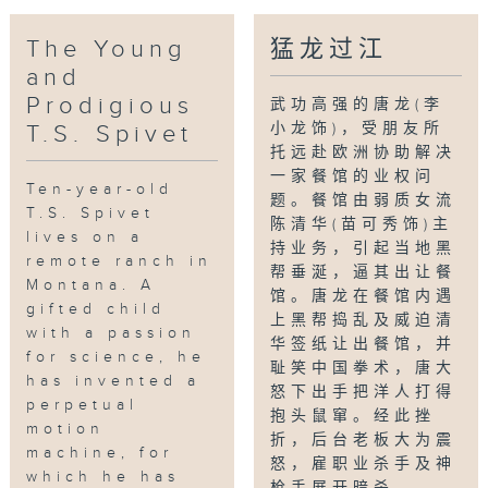
The Young
猛龙过江
and
Prodigious
武功高强的唐龙(李
小龙饰)，受朋友所
T.S. Spivet
托远赴欧洲协助解决
一家餐馆的业权问
Ten-year-old
题。餐馆由弱质女流
T.S. Spivet
陈清华(苗可秀饰)主
lives on a
持业务，引起当地黑
remote ranch in
帮垂涎，逼其出让餐
Montana. A
馆。唐龙在餐馆内遇
gifted child
上黑帮捣乱及威迫清
with a passion
华签纸让出餐馆，并
for science, he
耻笑中国拳术，唐大
has invented a
怒下出手把洋人打得
perpetual
抱头鼠窜。经此挫
motion
折，后台老板大为震
machine, for
怒，雇职业杀手及神
which he has