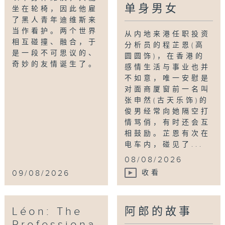
单身男女
坐在轮椅，因此他雇
了黑人青年迪维斯来
当作看护。两个世界
从内地来港任职投资
相互碰撞、融合，于
分析员的程芷恩(高
是一段不可思议的、
圆圆饰)，在香港的
奇妙的友情诞生了。
感情生活与事业也并
不如意，唯一安慰是
对面商厦窗前一名叫
张申然(古天乐饰)的
俊男经常向她隔空打
情骂俏，有时还会互
相鼓励。芷恩有次在
电车内，碰见了...
08/08/2026
09/08/2026
收看
Léon: The
阿郎的故事
Professiona