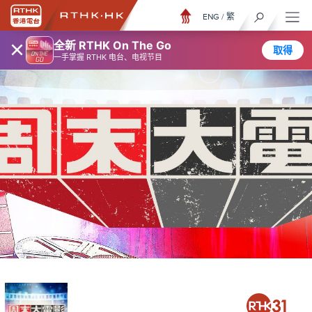
ENG
/
繁
×
全新 RTHK On The Go
取得
一手掌握 RTHK 电台、电视节目