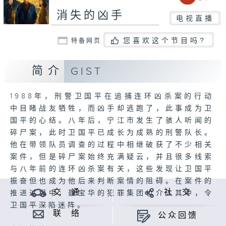
消失的凶手
电视直播
您喜欢这个节目吗?
特备网页
简介
GIST
1988年，刑警卫国平在追捕连环凶杀案的行动
中目睹战友牺牲，而凶手却逃跑了，此事成为卫
国平的心结。八年后，宁江市发生了骇人听闻的
碎尸案，此时卫国平已成长为成熟的刑警队长。
他在带领队员调查的过程中相继破获了不少相关
案件，但是碎尸案始终充满疑云，并且很多线索
与八年前的连环凶杀案有关，这些发现让卫国平
振奋但也成为他后来判断案情的阻碍。在案件的
交 通
社 交
推进过程中，聂宝华的犯罪集团也介入其中，令
卫国平深陷迷阵。
联 络
公众回馈