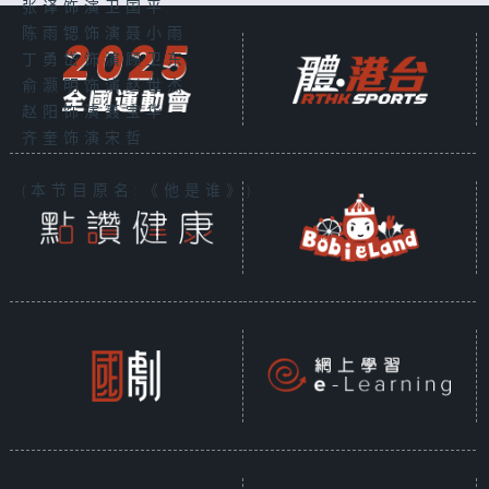
张译饰演卫国平
陈雨锶饰演聂小雨
丁勇岱饰演顾卫东
俞灏明饰演赵世杰
赵阳饰演聂宝华
齐奎饰演宋哲
(本节目原名:《他是谁》)