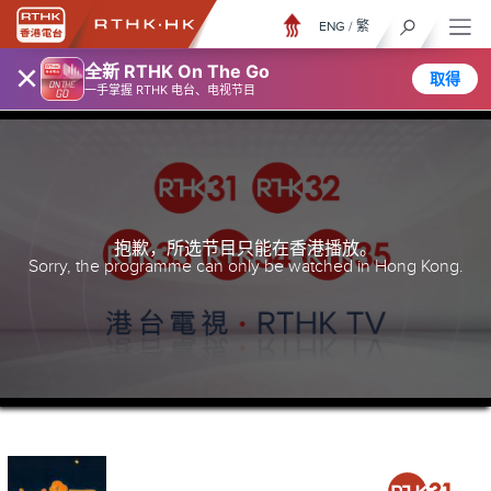
ENG
/
繁
×
全新 RTHK On The Go
取得
一手掌握 RTHK 电台、电视节目
抱歉，所选节目只能在香港播放。
Sorry, the programme can only be watched in Hong Kong.