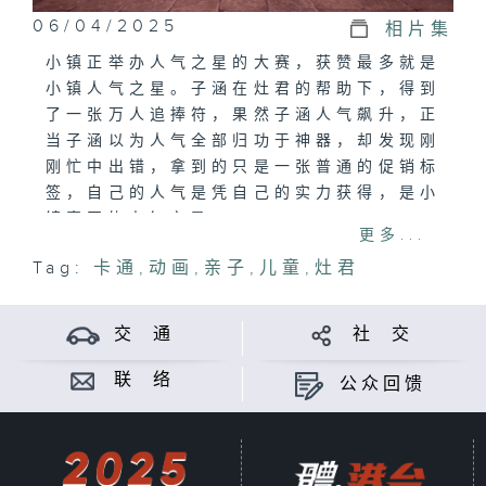
06/04/2025
相片集
小镇正举办人气之星的大赛，获赞最多就是
小镇人气之星。子涵在灶君的帮助下，得到
了一张万人追捧符，果然子涵人气飙升，正
当子涵以为人气全部归功于神器，却发现刚
刚忙中出错，拿到的只是一张普通的促销标
签，自己的人气是凭自己的实力获得，是小
镇真正的人气之星。
更多...
Tag:
卡通
,
动画
,
亲子
,
儿童
,
灶君
交 通
社 交
联 络
公众回馈