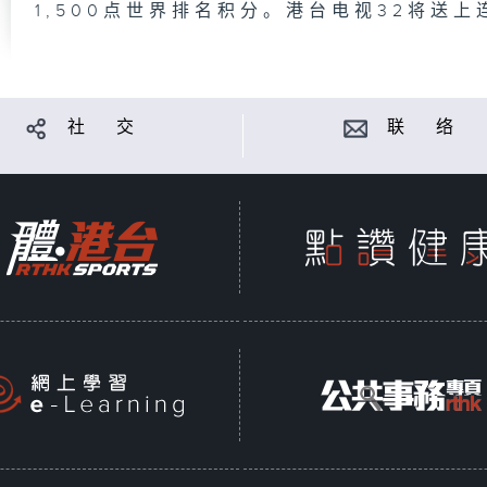
1,500点世界排名积分。港台电视32将送
社 交
联 络