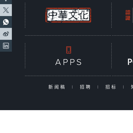
新闻稿
|
招聘
|
招标
|