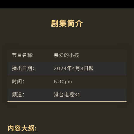
剧集简介
节目名称:
亲爱的小孩
播出日期：
2024年4月9日起
时间：
8:30pm
频道：
港台电视31
内容大纲: