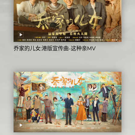
乔家的儿女:港版宣传曲-这种亲MV