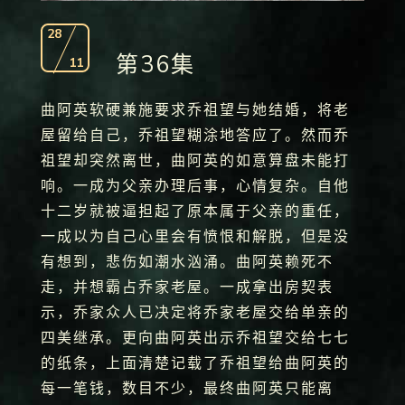
28
第36集
11
曲阿英软硬兼施要求乔祖望与她结婚，将老
屋留给自己，乔祖望糊涂地答应了。然而乔
祖望却突然离世，曲阿英的如意算盘未能打
响。一成为父亲办理后事，心情复杂。自他
十二岁就被逼担起了原本属于父亲的重任，
一成以为自己心里会有愤恨和解脱，但是没
有想到，悲伤如潮水汹涌。曲阿英赖死不
走，并想霸占乔家老屋。一成拿出房契表
示，乔家众人已决定将乔家老屋交给单亲的
四美继承。更向曲阿英出示乔祖望交给七七
的纸条，上面清楚记载了乔祖望给曲阿英的
每一笔钱，数目不少，最终曲阿英只能离