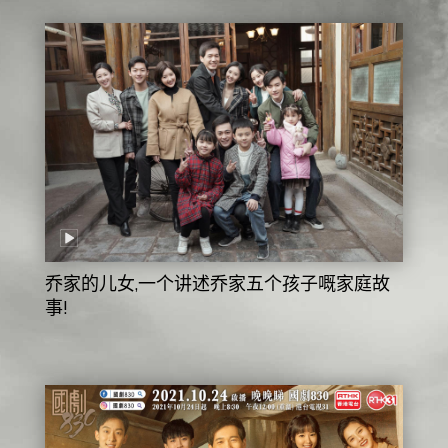
乔家的儿女,一个讲述乔家五个孩子嘅家庭故
事!