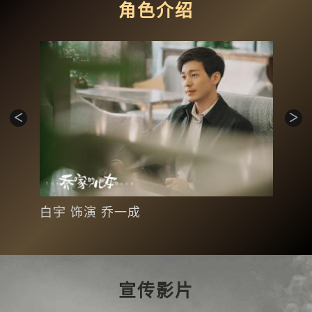
角色介绍
白宇 饰演 乔一成
宋
宣传影片