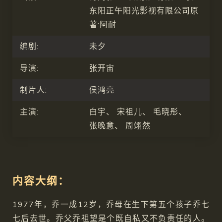
东阳正午阳光影视有限公司原
著:阿耐
编剧:
未夕
导演:
张开宙
制片人:
侯鸿亮
主演:
白宇、
宋祖儿、
毛晓彤、
张晚意、
周翊然
内容大纲：
1977年，乔一成12岁，乔母在生下第五个孩子乔七
七后去世。乔父乔祖望是个既自私又不负责任的人。