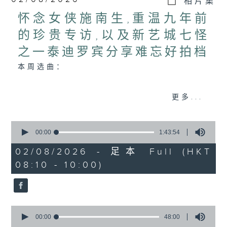
相片集
怀念女侠施南生,重温九年前
的珍贵专访,以及新艺城七怪
之一泰迪罗宾分享难忘好拍档
本周选曲：
ANOTHER DAY OF SUN
更多...
变色龙
最佳拍档
0
活色生香
seconds
00:00
1:43:54
SHE
of
1
02/08/2026 - 足本 Full (HKT
天外人
hour,
08:10 - 10:00)
43
minutes,
54
seconds
0
seconds
00:00
48:00
of