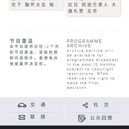
空下 胸怀大志 陪…
红日 同途万里人 大
唐礼赞 无尽
节目重温
PROGRAMME
ARCHIVE
本平台提供过往12个月
Archive service will
的节目重温，受版权限
be available for
制内容除外。香港电台
programmes broadcast
保留最终决定权。
in the past 12 months,
subject to copyright
restrictions. RTHK
reserves the right to
make the final
decision.
交 通
社 交
联 络
公众回馈