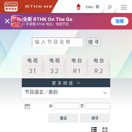
ENG
/
繁
×
全新 RTHK On The Go
取得
一手掌握 RTHK 电台、电视节目
电视
电视
电台
电台
31
32
R1
R2
电台
更多频道
节目语言／类别
R3
电台
电台
电台
由
至
普通
R4
R5
话台
重设
搜寻