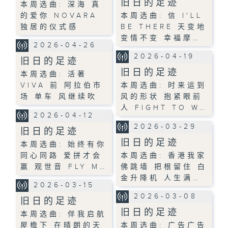
旧日的足迹
本周选曲: 深海 真
的爱你 NOVARA
本周选曲: 信 I'LL
独居的仪式感
BE THERE 天变地
变情不变 幸福摩…
2026-04-26
2026-04-19
旧日的足迹
旧日的足迹
本周选曲: 活著
VIVA 前 阿拉伯市
本周选曲: 时来运到
场 单车 风继续吹
风的形状 抱紧眼前
人 FIGHT TO W…
2026-04-12
2026-03-29
旧日的足迹
旧日的足迹
本周选曲: 始终有你
同心同路 爱拼才会
本周选曲: 香港我家
赢 观世音 FLY M…
佛跳墙 把根留住 白
金升降机 人生满…
2026-03-15
2026-03-08
旧日的足迹
旧日的足迹
本周选曲: 伴我启航
屋檐下 在晴朗的天
本周选曲: 广告广告