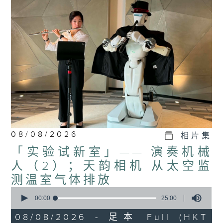
监制: 萧洛汶
、张璟莹
08/08/2026
相片集
「实验试新室」—— 演奏机械
人（2）；天韵相机 从太空监
测温室气体排放
0
seconds
00:00
25:00
of
25
08/08/2026 - 足本 Full (HKT
minutes,