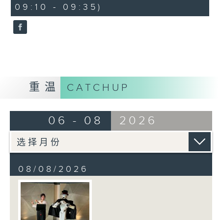
09:10 - 09:35)
0
seconds
重温
CATCHUP
06 - 08
2026
08/08/2026