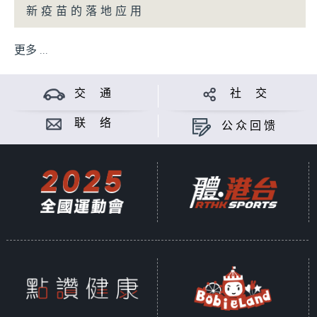
新疫苗的落地应用
更多 ...
交 通
社 交
联 络
公众回馈