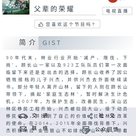
父辈的荣耀
电视直播
您喜欢这个节目吗?
简介
GIST
90年代末，林业行业开始“减产、限伐、下
岗”，顾长山一家以及923工队队员们第一次面
临留下来还是走出去的选择。顾长山收养了因公
牺牲搭档的儿子兴杰，并供兴杰去外面继续读
书。部分年轻人离开山林，留下的人则在顾长山
带领下，搞起“家庭生态林”，暂时解决生计危
机。2007年，为保护生态、改善民生，深山远
林区移民工程开始，兴杰被拉回大山，接下动员
交 通
社 交
移民任务，并找到了自己的价值，扛起林业改革
的使命。在2014、2015年全面限伐背景下，兴
联 络
公众回馈
杰积极响应“金山银山不如绿水青山”号召，带着