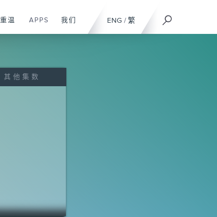
重温
APPS
我们
ENG
/
繁
其他集数