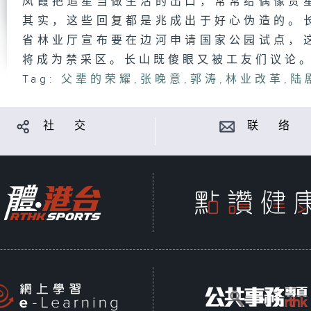
凤霞把追星当做生活的出口，常常给偶像贾
其实，这些回复都是兆成出于好心伪造的。
省林业厅宣布要在边河申请国家公园试点，
将成为禁采区。长山既傻眼又被工友们议论
Tag:
父辈的荣耀
,
张晚意
,
郭涛
,
林业改革
,
陆
社 交
联 络