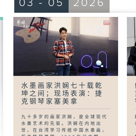
03 - 05
2026
水墨画家洪娴七十载乾
坤之间；现场表演：捷
克钢琴家塞美拿
九十多岁的画家洪娴，是全球现代
水墨艺术的先驱。洪娴在内地出
世，在台湾学习传统中国水墨画，