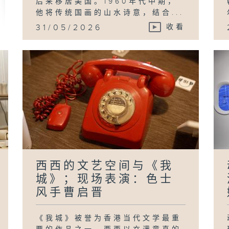
后来移居美国。1960年代中期，
他将传统国画的山水诗意，结合...
31/05/2026
收看
西西的文艺空间与《我
城》；现场表演：色士
风手曹启晋
《我城》被誉为香港当代文学最重