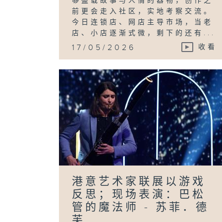
够盛载故事与人情的器物，创作之
前更会走入社区，实地考察交流。
今日连锁店、网店主导市场，当老
店、小店逐渐式微，剩下的还有...
17/05/2026
收看
港意艺术家联展以游戏
反思；现场表演：巴松
管的魔法师 - 苏菲．德
芙