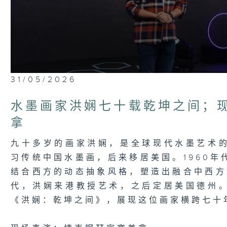
0
31/05/2026
seconds
of
21
水墨画家洪娴七十载乾坤之间；
minutes,
36
拿
seconds
Volume
90%
九十多岁的画家洪娴，是全球现代水墨艺术
习传统中国水墨画，后来移居美国。1960
结合西方的动态抽象风格，塑造出融合中西方
代，洪娴来港教授艺术，之后定居美国德州
《洪娴：乾坤之间》，展现这位画家横跨七十