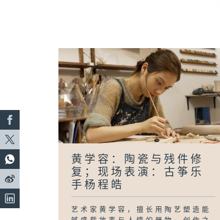
黄学容：陶瓷与残件修
复；现场表演：古筝乐
手杨程皓
艺术家黄学容，擅长用陶艺塑造能