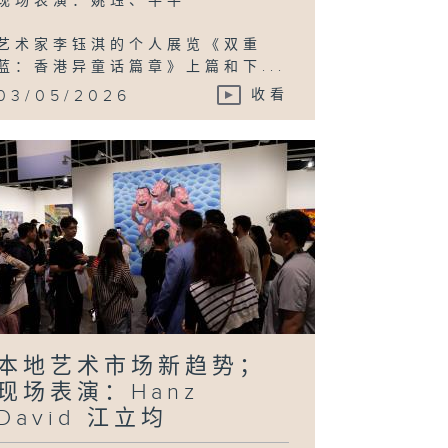
现场表演：姚珏、牛牛
艺术家李钰淇的个人展览《双重
蓝：香港异童话篇章》上篇和下...
03/05/2026
收看
本地艺术市场新趋势；
现场表演：Hanz
David 江立均