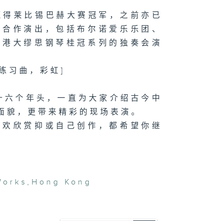
赢得莱比锡巴赫大赛冠军，之前亦已
团合作演出，包括布尔诺爱乐乐团、
为港大缪思钢琴桂冠系列的独奏会演
练习曲，彩虹]
过十六个年头，一直为大家介绍古今中
面貌，更带来精彩的现场表演。
喜欢欣赏抑或自己创作，都希望你继
Works
,
Hong Kong