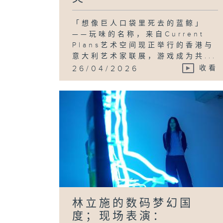
「想像巨人口袋里死去的蓝鲸」
——玩味的名称，来自Current
Plans艺术空间现正举行的香港与
意大利艺术家联展，游戏成为共...
26/04/2026
收看
林立施的数码梦幻国
度；现场表演：