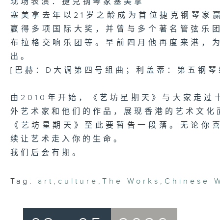
现场表演：捷克钢琴家塞美拿
塞美拿去年以21岁之龄成为首位捷克钢琴家
赢得多项国际大奖，并曾与多个著名管弦乐
布拉格交响乐团等。早前四月他再度来港，
出。
[巴赫：D大调第四号组曲；利盖蒂：第五钢琴
由2010年开始，《艺坊星期天》与大家走
外艺术家和他们的作品，展现香港的艺术文化
《艺坊星期天》至此要暂告一段落。无论你
续让艺术走入你的生命。
我们后会有期。
Tag:
art
,
culture
,
The Works
,
Chinese 