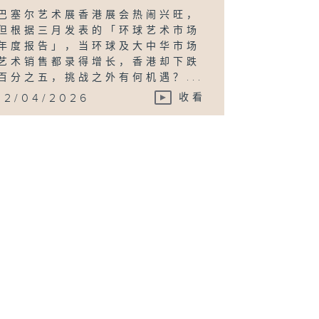
巴塞尔艺术展香港展会热闹兴旺，
但根据三月发表的「环球艺术市场
年度报告」，当环球及大中华市场
艺术销售都录得增长，香港却下跌
百分之五，挑战之外有何机遇？...
12/04/2026
收看