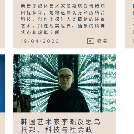
新晋多媒体艺术家侯嘉琪受情绪病
困扰多年，她将这些切身经历结合
科技，创作出探讨人类情绪的装置
艺术，扣连现实世界、抽象的精神
状态和虚拟空间。
...
19/04/2026
收看
韩国艺术家李昢反思乌
托邦、科技与社会政