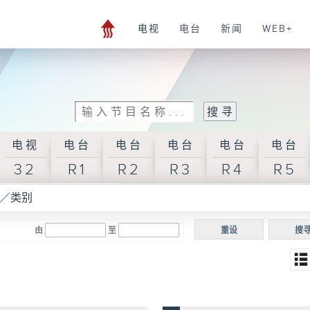
电视
电台
新闻
WEB+
电视
电台
电台
电台
电台
电台
32
R1
R2
R3
R4
R5
／类别
由
至
重设
搜