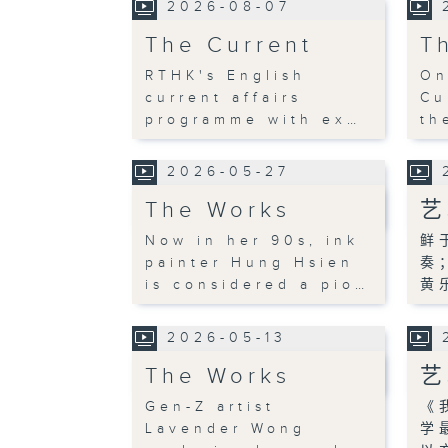
2026-08-07
The Current
T
RTHK's English
On
current affairs
Cu
programme with ex…
th
2026-05-27
The Works
艺
Now in her 90s, ink
鲜
painter Hung Hsien
奏
is considered a pio…
黄
2026-05-13
The Works
艺
Gen-Z artist
《
Lavender Wong
学