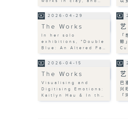
works in clay, and…
以
2026-04-29
The Works
艺
In her solo
「
exhibitions, "Double
鲸
Blue: An Altered Fa…
Cu
2026-04-15
The Works
艺
Visualising and
巴
Digitising Emotions:
兴
Kaitlyn Hau & In th…
「