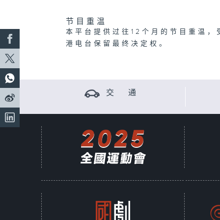
节目重温
本平台提供过往12个月的节目重温，
港电台保留最终决定权。
交 通