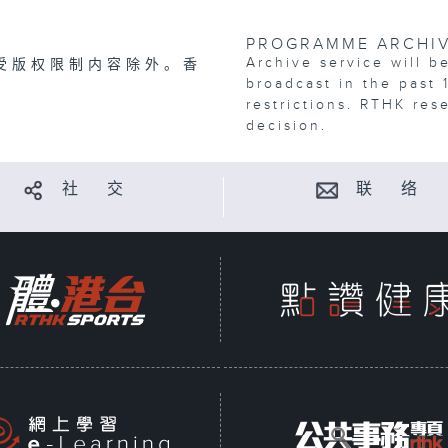
PROGRAMME ARCHI
Archive service will b
受版权限制内容除外。香
broadcast in the past 
restrictions. RTHK res
decision.
社 交
联 络