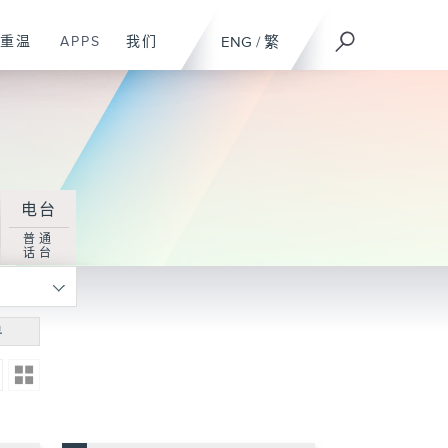
重温
APPS
我们
ENG
/
繁
电台
普通
话台
寻