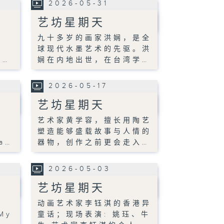
2026-05-31
艺坊星期天
九十多岁的画家洪娴，是全
球现代水墨艺术的先驱。洪
N…
娴在内地出世，在台湾学…
2026-05-17
艺坊星期天
艺术家黄学容，擅长用陶艺
塑造能够盛载故事与人情的
ra…
器物，创作之前更会走入…
2026-05-03
艺坊星期天
动画艺术家李钰淇的香港异
"My
童话；现场表演: 姚珏、牛