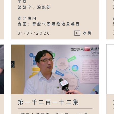
主持
梁凯宁、涂冠祺
南北快闪
合肥：智能气膜阻绝地盘噪音
...
31/07/2026
收看
第一千二百一十二集