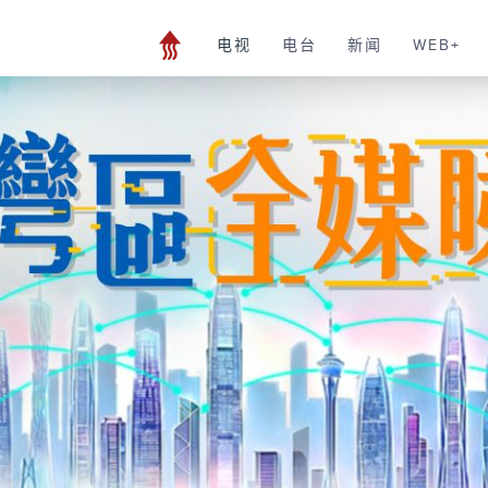
电视
电台
新闻
WEB+