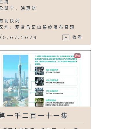
主持
梁凯宁、涂冠祺
南北快闪
深圳：观赏马峦山碧岭瀑布奇观
...
30/07/2026
收看
第一千二百一十一集