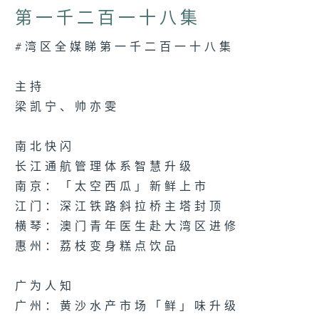
26
第一千二百一十八集
minutes,
7
seconds
Volume
#湾区全媒睇第一千二百一十八集
90%
主持
梁凯宁、帅亦雯
南北快闪
长江通航管理体系智慧升级
南京：「太空西瓜」新鲜上市
江门：深江铁路斜拉桥主塔封顶
横琴：澳门青年医生赴大湾区进修
惠州：荔枝变身糕点饮品
广为人知
广州：黄沙水产市场「鲜」味升级