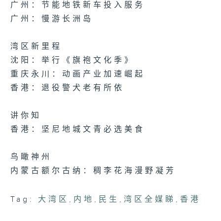
广州：节能地铁新车投入服务
广州：慢游长洲岛
湾区新里程
沈阳：举行《旗袍文化季》
重庆永川：动画产业加速崛起
香港：退役警犬老有所依
讲你知
香港：坚尼地城文青必选美食
鸟瞰神州
内蒙古额尔古纳：稠李花海漫野凝芳
Tag:
大湾区
,
内地
,
民生
,
湾区全媒睇
,
香港