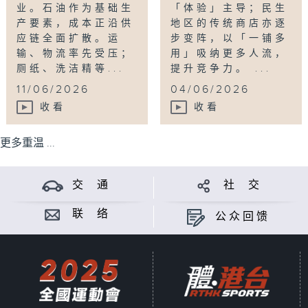
业。石油作为基础生
「体验」主导；民生
产要素，成本正沿供
地区的传统商店亦逐
应链全面扩散。运
步变阵，以「一铺多
输、物流率先受压；
用」吸纳更多人流，
厕纸、洗洁精等...
提升竞争力。 ...
11/06/2026
04/06/2026
收看
收看
更多重温 ...
交 通
社 交
联 络
公众回馈