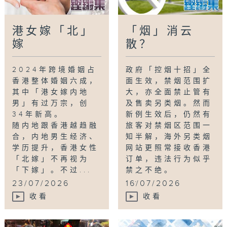
港女嫁「北」
「烟」消云
嫁
散？
2024年跨境婚姻占
政府「控烟十招」全
香港整体婚姻六成，
面生效，禁烟范围扩
其中「港女嫁内地
大，亦全面禁止管有
男」有过万宗，创
及售卖另类烟。然而
34年新高。
新例生效后，仍然有
随内地跟香港越趋融
旅客对禁烟区范围一
合，内地男生经济、
知半解，海外另类烟
学历提升，香港女性
网站更照常接收香港
「北嫁」不再视为
订单，违法行为似乎
「下嫁」。不过...
禁之不绝。
...
23/07/2026
16/07/2026
收看
收看