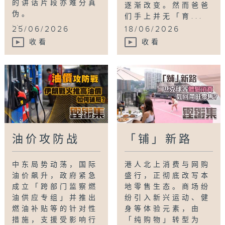
的讲话片段亦难分真
逐渐改变。然而爸爸
伪。
们手上并无「育...
...
25/06/2026
18/06/2026
收看
收看
油价攻防战
「铺」新路
中东局势动荡，国际
港人北上消费与网购
油价飙升，政府紧急
盛行，正彻底改写本
成立「跨部门监察燃
地零售生态。商场纷
油供应专组」并推出
纷引入新兴运动、健
燃油补贴等的针对性
身等体验元素，由
措施，支援受影响行
「纯购物」转型为