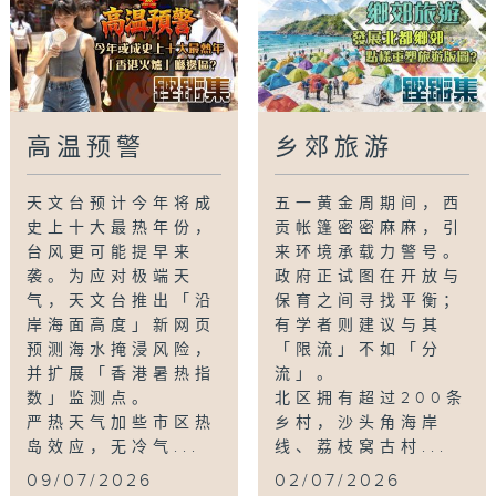
高温预警
乡郊旅游
天文台预计今年将成
五一黄金周期间，西
史上十大最热年份，
贡帐篷密密麻麻，引
台风更可能提早来
来环境承载力警号。
袭。为应对极端天
政府正试图在开放与
气，天文台推出「沿
保育之间寻找平衡；
岸海面高度」新网页
有学者则建议与其
预测海水掩浸风险，
「限流」不如「分
并扩展「香港暑热指
流」。
数」监测点。
北区拥有超过200条
严热天气加些市区热
乡村，沙头角海岸
岛效应，无冷气...
线、荔枝窝古村...
09/07/2026
02/07/2026