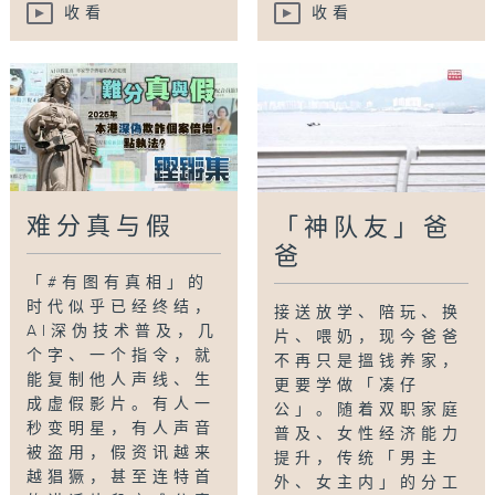
收看
收看
难分真与假
「神队友」爸
爸
「#有图有真相」的
时代似乎已经终结，
接送放学、陪玩、换
AI深伪技术普及，几
片、喂奶，现今爸爸
个字、一个指令，就
不再只是搵钱养家，
能复制他人声线、生
更要学做「凑仔
成虚假影片。有人一
公」。随着双职家庭
秒变明星，有人声音
普及、女性经济能力
被盗用，假资讯越来
提升，传统「男主
越猖獗，甚至连特首
外、女主内」的分工