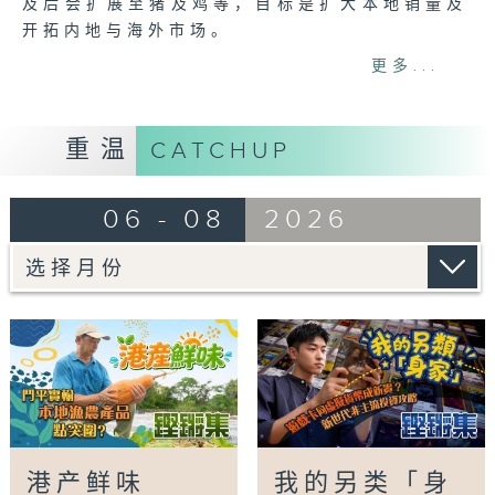
及后会扩展至猪及鸡等，目标是扩大本地销量及
开拓内地与海外市场。
本地农户等能否把握品牌机遇，开创新出路？本
更多...
集探讨「港产鲜味」的未来。
Tag:
香港品质保证局
,
食品安全
,
食物认证
,
香港
重温
CATCHUP
农产品
,
铿锵集
06 - 08
2026
港产鲜味
我的另类「身