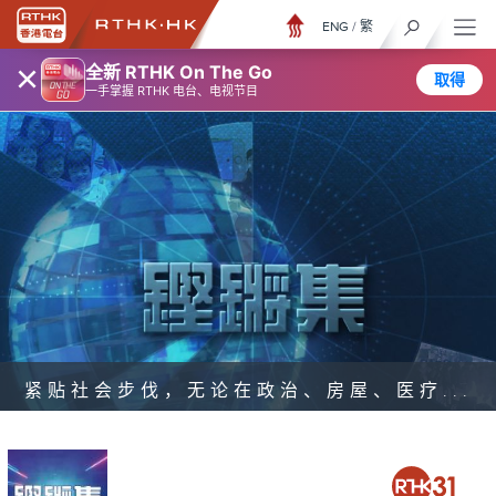
ENG
/
繁
×
全新 RTHK On The Go
取得
一手掌握 RTHK 电台、电视节目
紧贴社会步伐，无论在政治、房屋、医疗...