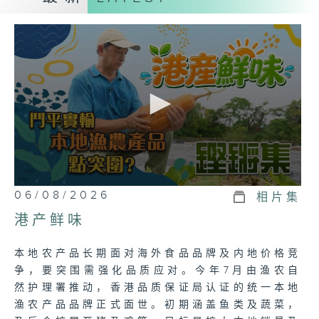
0
06/08/2026
相片集
seconds
of
港产鲜味
23
minutes,
7
本地农产品长期面对海外食品品牌及内地价格竞
seconds
争，要突围需强化品质应对。今年7月由渔农自
然护理署推动，香港品质保证局认证的统一本地
渔农产品品牌正式面世。初期涵盖鱼类及蔬菜，