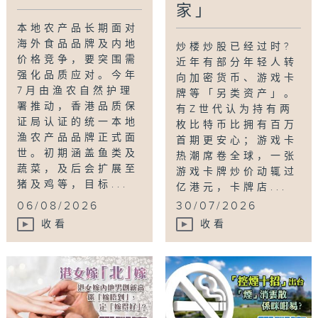
家」
本地农产品长期面对
海外食品品牌及内地
炒楼炒股已经过时?
价格竞争，要突围需
近年有部分年轻人转
强化品质应对。今年
向加密货币、游戏卡
7月由渔农自然护理
牌等「另类资产」。
署推动，香港品质保
有Z世代认为持有两
证局认证的统一本地
枚比特币比拥有百万
渔农产品品牌正式面
首期更安心；游戏卡
世。初期涵盖鱼类及
热潮席卷全球，一张
蔬菜，及后会扩展至
游戏卡牌炒价动辄过
猪及鸡等，目标...
亿港元，卡牌店...
06/08/2026
30/07/2026
收看
收看