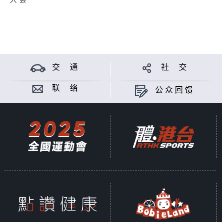
大会
交 通
社 交
联 络
公众回馈