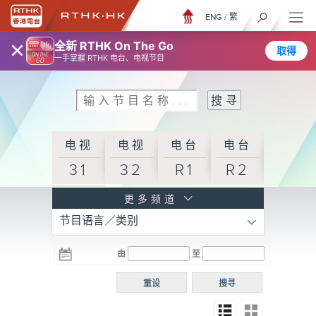
ENG
/
繁
×
全新 RTHK On The Go
取得
一手掌握 RTHK 电台、电视节目
电视
电视
电台
电台
31
32
R1
R2
电台
更多频道
节目语言／类别
R3
电台
电台
电台
由
至
普通
R4
R5
话台
重设
搜寻