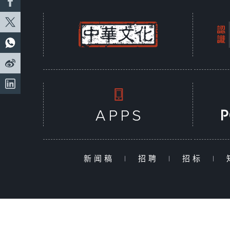
新闻稿
|
招聘
|
招标
|