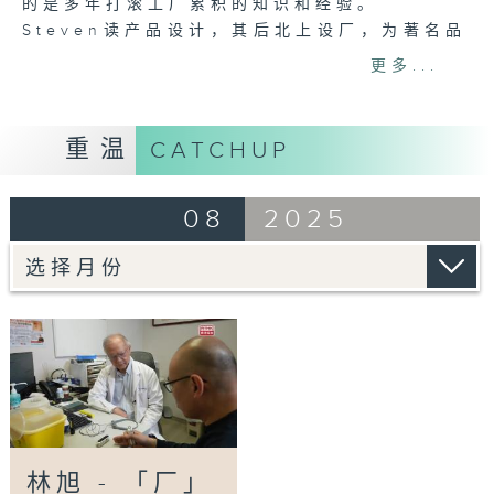
的是多年打滚工厂累积的知识和经验。
Steven读产品设计，其后北上设厂，为著名品
牌做「代工」—即按照客人的想法，代为生产产
更多...
品。代工工作不用创意，但求实践。面对客人刁
钻的要求，他不断钻研技术；为了工厂的利润，
他算尽每一颗螺丝。后来，工厂边际利润减少，
重温
CATCHUP
「工厂佬」也感觉工作沉闷，一心求变，但怎样
改变？也许他没有天马行空的想像力，但不乏应
08
2025
用科技的经验和眼光，于是，这次他决定创自己
的产品，先后发明新式扩音机和助听器，将好声
音传给用家。
「工厂佬」踏上创科路，从想法到研发，从生产
到推广，产品的生命力牵引他走出工厂，面对用
家，亲眼看见产品为听障者带来希望。这过程也
让满脑子生意经的他渐渐明白，这早就不只是一
盘生意。
Tag:
助听器
,
hearing aids
,
噪音
,
耳机
,
听障
林旭 - 「厂」