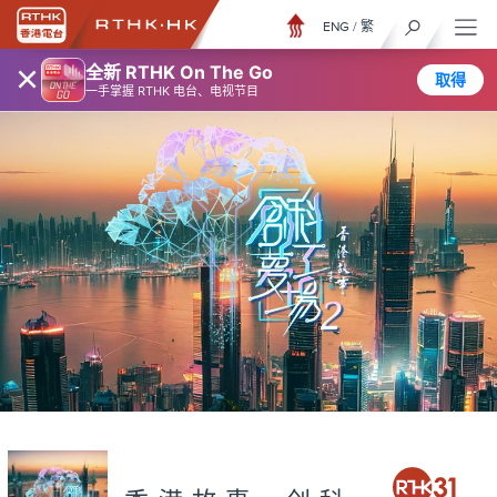
ENG
/
繁
×
全新 RTHK On The Go
取得
一手掌握 RTHK 电台、电视节目