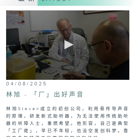
志经历，创科成果背后的动人故事。
0
04/08/2025
seconds
of
林旭 - 「厂」出好声音
0
seconds
林旭Steven成立的初创公司，利用骨传导声音
的原理，研发新式助听器，为无法使用传统助听
器的听障人士，重燃希望。他形容，自己是典型
「工厂佬」，早已不年轻，也没空发创科梦。靠