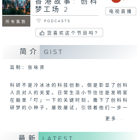
香港故事: 创科
梦工场 2
电视直播
PODCASTS
所有集数
您喜欢这个节目吗?
简介
GIST
监制：张咏贤
科研不是冷冰冰的科技创新，倒是彰显了创科
人员对人的关爱。日常生活小节往往是发明家
在脑里「叮」一下的关键时刻，撒下了创科科
研梦的小种子，屡败屡试，引领着他们一步一
脚印踏上科研路。
更多...
＜创科梦工场＞，以纪录片形式，每集以一位
最新
LATEST
创科人物为主线，娓娓道出他们从事科研的励