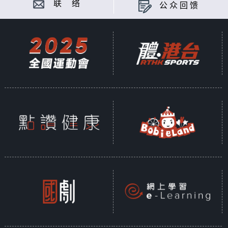
联 络
公众回馈