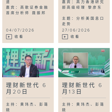
道
嘉宾：高力香港研究
嘉宾：高歌证券金融
部高级经理 黎彦东
首席分析师 聂振邦
主题：分析美国息口
走势
...
04/07/2026
27/06/2026
收看
收看
理财新世代 6
理财新世代 6
月20日
月13日
主持：黄玮杰、彭蔼
主持：黄玮杰、彭蔼
娆
娆