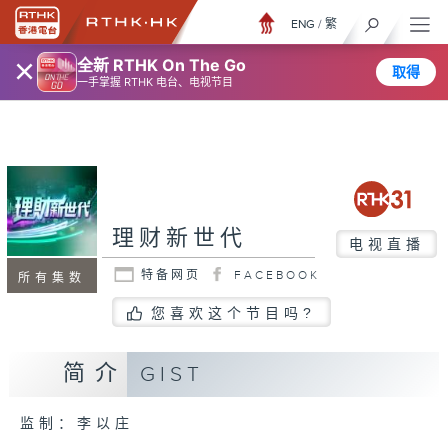
ENG
/
繁
×
全新 RTHK On The Go
取得
一手掌握 RTHK 电台、电视节目
理财新世代
电视直播
特备网页
FACEBOOK
所有集数
您喜欢这个节目吗?
简介
GIST
监制：李以庄