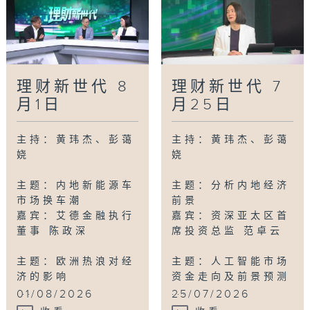
理财新世代 8
理财新世代 7
月1日
月25日
主持：黄玮杰、彭蔼
主持：黄玮杰、彭蔼
娆
娆
主题：内地新能源车
主题：分析内地经济
市场换车潮
前景
嘉宾：艾德金融执行
嘉宾：资深亚太区首
董事 陈政深
席投资总监 范卓云
主题：欧洲热浪对经
主题：人工智能市场
济的影响
资金走向及前景预测
...
...
01/08/2026
25/07/2026