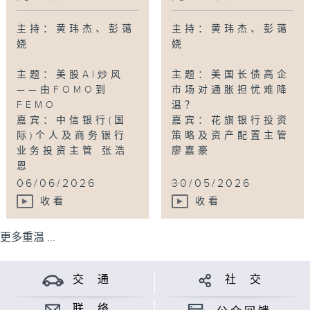
主持：黄玮杰、彭蔼
主持：黄玮杰、彭蔼
娆
娆
主题：美股AI炒风
主题：美国长债高企
——由FOMO到
市场对通胀担忧难降
FEMO
温？
嘉宾：中信银行(国
嘉宾：花旗银行投资
际)个人及商务银行
策略及资产配置主管
业务投资主管 张浩
廖嘉豪
恩
...
...
06/06/2026
30/05/2026
收看
收看
更多重温 ...
交 通
社 交
联 络