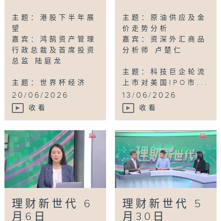
主题：港股下半年展
主题：原油供应及金
望
价走势分析
嘉宾：鸿鹄资产管理
嘉宾：资深外汇商品
行政总裁及首席投资
分析师 卢楚仁
总监 陆庭龙
主题：科技巨企轮流
主题：世界杯经济
上市对美国IPO市...
...
20/06/2026
13/06/2026
收看
收看
理财新世代 6
理财新世代 5
月6日
月30日