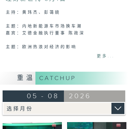
0
seconds
主持：黄玮杰、彭蔼娆
主题：内地新能源车市场换车潮
嘉宾：艾德金融执行董事 陈政深
主题：欧洲热浪对经济的影响
嘉宾：法国外贸银行亚太区高级经济学家 吴卓
更多...
殷
Tag:
理财
,
金融
,
黄金
,
股市
,
货币
重温
CATCHUP
05 - 08
2026