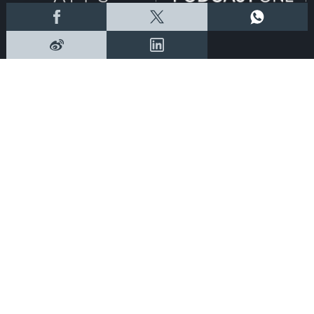
新闻稿
|
招聘
|
招标
|
知识产权告示
|
常见问题
|
私隐政策
|
无障碍播放器
|
其他语言内容
|
© 2026 rthk.hk