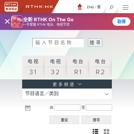
ENG
/
繁
×
全新 RTHK On The Go
取得
一手掌握 RTHK 电台、电视节目
电视
电视
电台
电台
31
32
R1
R2
电台
更多频道
节目语言／类别
R3
电台
电台
电台
由
至
普通
R4
R5
话台
重设
搜寻