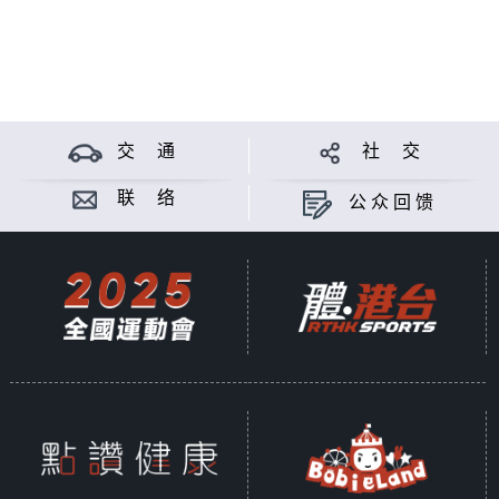
交 通
社 交
联 络
公众回馈