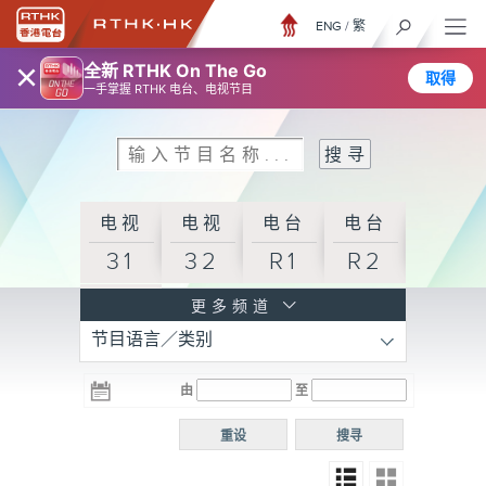
ENG
/
繁
×
全新 RTHK On The Go
取得
一手掌握 RTHK 电台、电视节目
电视
电视
电台
电台
31
32
R1
R2
电台
更多频道
节目语言／类别
R3
电台
电台
电台
由
至
普通
R4
R5
话台
重设
搜寻