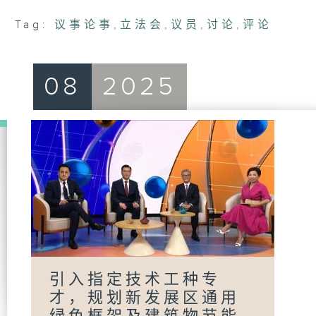
Tag:
议事论事
,
立法会
,
议员
,
讨论
,
评论
08
2025
引入指定技术工种专
才，规划新发展区通用