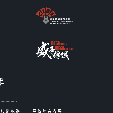
障碍播放器
|
其他语言内容
|