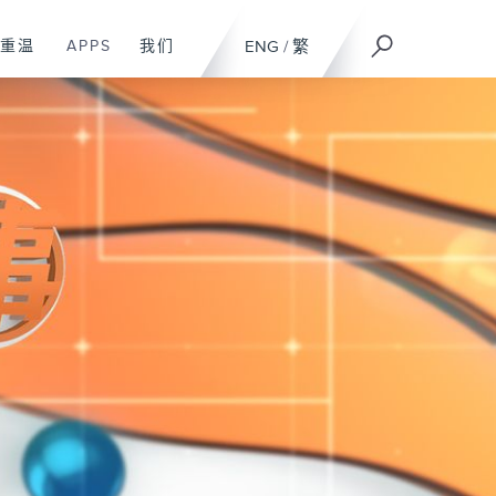
重温
APPS
我们
ENG
/
繁