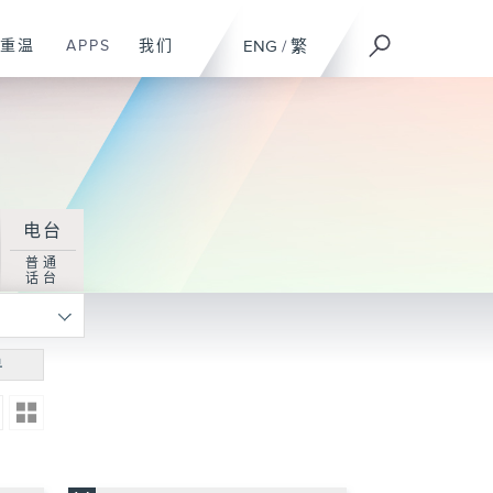
重温
APPS
我们
ENG
/
繁
电台
普通
话台
寻