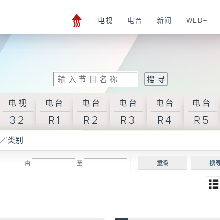
电视
电台
新闻
WEB+
电视
电台
电台
电台
电台
电台
32
R1
R2
R3
R4
R5
／类别
由
至
重设
搜