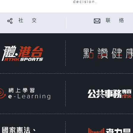
decision.
社 交
联 络