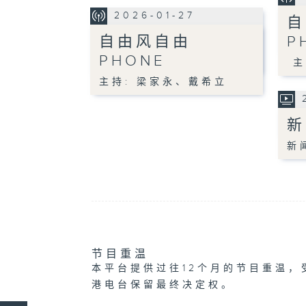
2026-01-27
自
自由风自由
P
PHONE
主
主持: 梁家永、戴希立
新
新
节目重温
本平台提供过往12个月的节目重温，
港电台保留最终决定权。