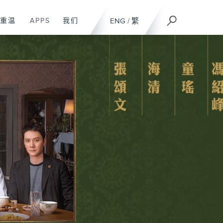
重温
APPS
我们
ENG
/
繁