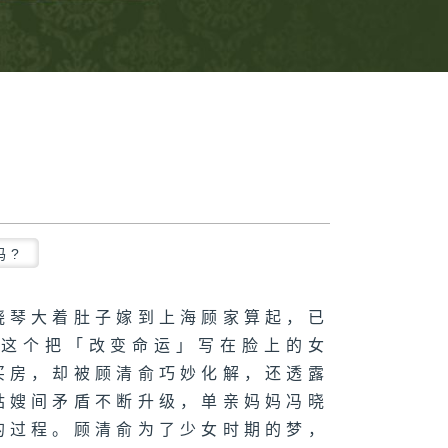
吗?
晓琴大着肚子嫁到上海顾家算起，已
着这个把「改变命运」写在脸上的女
买房，却被顾清俞巧妙化解，还透露
姑嫂间矛盾不断升级，单亲妈妈冯晓
的过程。顾清俞为了少女时期的梦，