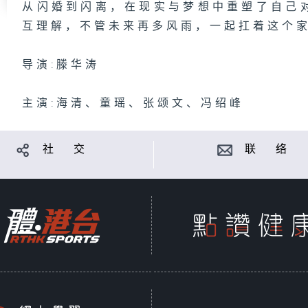
从闪婚到闪离，在现实与梦想中重塑了自己
互理解，不管未来再多风雨，一起扛着这个
导演:滕华涛
主演:海清、童瑶、张颂文、冯绍峰
社 交
联 络