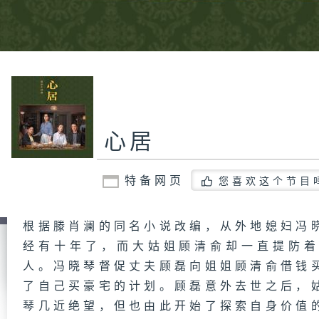
心居
特备网页
您喜欢这个节目
根据滕肖澜的同名小说改编，从外地媳妇冯
经有十年了，而大姑姐顾清俞却一直提防
人。冯晓琴督促丈夫顾磊向姐姐顾清俞借钱
了自己买豪宅的计划。顾磊意外去世之后，
琴几近绝望，但也由此开始了探索自身价值