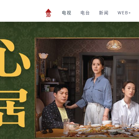
电视
电台
新闻
WEB+