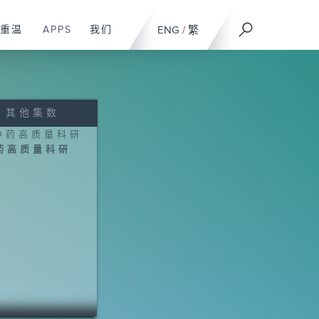
重温
APPS
我们
ENG
/
繁
其他集数
药高质量科研