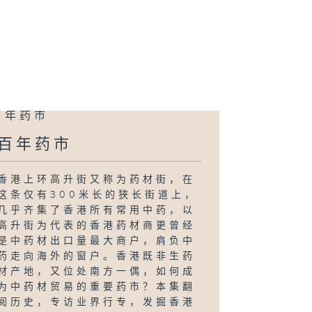
百年药市
香港上环高升街又称为药材街，在
这条仅有300米长的狭长街道上，
几乎齐集了香港所有常用中药，以
高升街为代表的香港药材商更曾经
是中药材出口量最大商户，肩负中
药走向海外的窗户。香港既非生药
材产地，又位处南方一偶，如何成
为中药材贸易的重要药市？本集翻
阅历史，专访业界行专，发掘香港