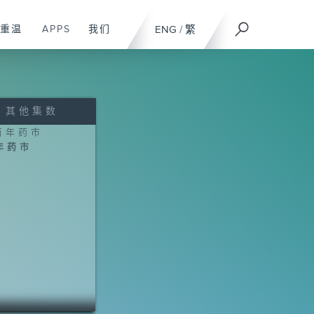
重温
APPS
我们
ENG
/
繁
其他集数
年药市