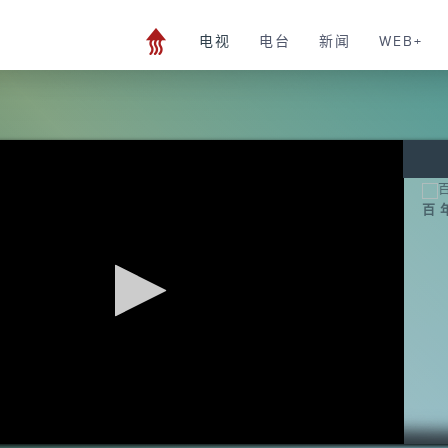
电视
电台
新闻
WEB+
百