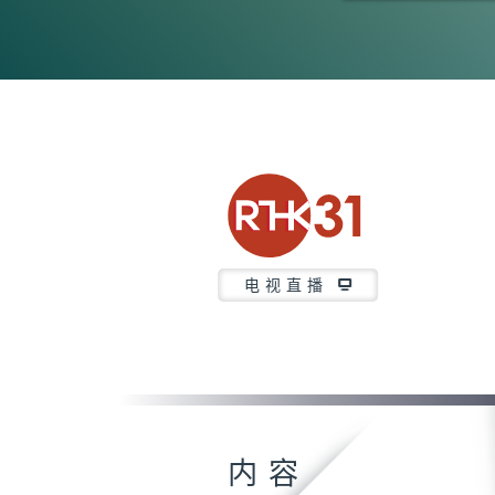
0
seconds
of
0
seconds
Volume
90%
电视直播
内容