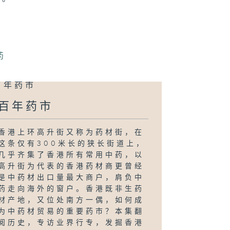
药
百年药市
香港上环高升街又称为药材街，在
这条仅有300米长的狭长街道上，
几乎齐集了香港所有常用中药，以
高升街为代表的香港药材商更曾经
是中药材出口量最大商户，肩负中
药走向海外的窗户。香港既非生药
材产地，又位处南方一偶，如何成
为中药材贸易的重要药市？本集翻
阅历史，专访业界行专，发掘香港