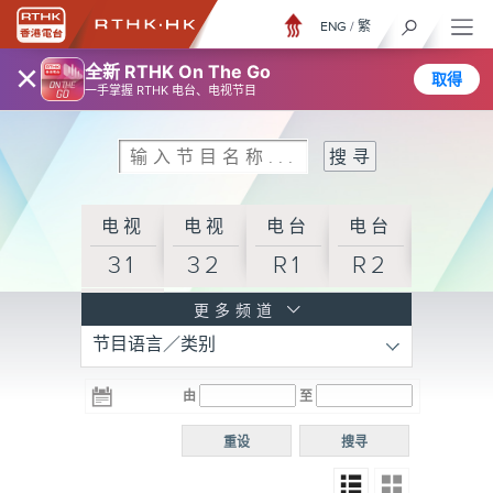
ENG
/
繁
×
全新 RTHK On The Go
取得
一手掌握 RTHK 电台、电视节目
电视
电视
电台
电台
31
32
R1
R2
电台
更多频道
节目语言／类别
R3
电台
电台
电台
由
至
普通
R4
R5
话台
重设
搜寻