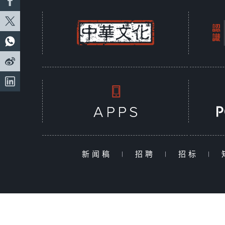
新闻稿
|
招聘
|
招标
|