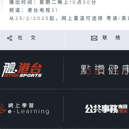
播出时间：星期二晚上10点30分
频道：港台电视31
从25/2/2025起，网上重温可选择 粤语/英
社 交
联 络