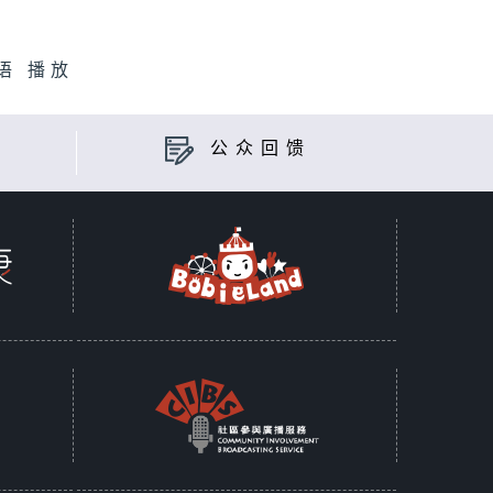
语 播放
公众回馈