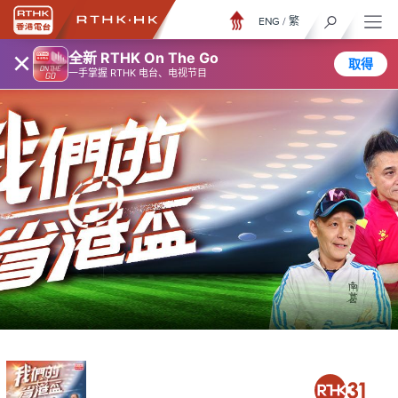
ENG
/
繁
×
全新 RTHK On The Go
取得
一手掌握 RTHK 电台、电视节目