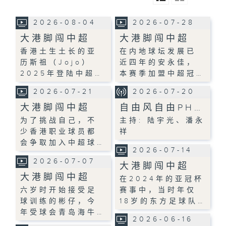
2026-08-04
2026-07-28
大港脚闯中超
大港脚闯中超
香港土生土长的亚
在内地球坛发展已
历斯祖（Jojo）
近四年的安永佳，
2025年登陆中超…
本赛季加盟中超冠…
2026-07-21
2026-07-20
大港脚闯中超
自由风自由PH…
为了挑战自己，不
主持: 陆宇光、潘永
少香港职业球员都
祥
会争取加入中超球…
2026-07-14
2026-07-07
大港脚闯中超
大港脚闯中超
在2024年的亚冠杯
六岁时开始接受足
赛事中，当时年仅
球训练的彬仔，今
18岁的东方足球队…
年受球会青岛海牛…
2026-06-16