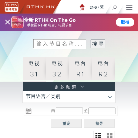
ENG
/
繁
×
全新 RTHK On The Go
取得
一手掌握 RTHK 电台、电视节目
电视
电视
电台
电台
31
32
R1
R2
电台
更多频道
节目语言／类别
R3
电台
电台
电台
由
至
普通
R4
R5
话台
重设
搜寻