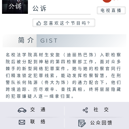
公诉
电视直播
您喜欢这个节目吗?
简介
GIST
名校法学院高材生安旎（迪丽热巴饰）入职检察
院后被分配到神秘的第四检察部工作，面对众多
棘手的新型网络犯罪案件，她与她的检察官同行
们精准锁定犯罪线索，能动发挥检察智慧，在刑
警队长何陆源（佟大为饰）的通力配合下，他们
跨境追踪、历尽艰辛、查找真相，终将层层隐藏
的犯罪嫌疑人逐一缉拿归案。
交 通
社 交
联 络
公众回馈