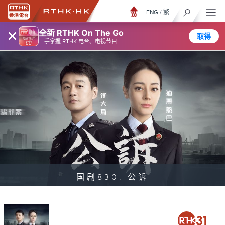
ENG
/
繁
×
全新 RTHK On The Go
取得
一手掌握 RTHK 电台、电视节目
国剧830: 公诉