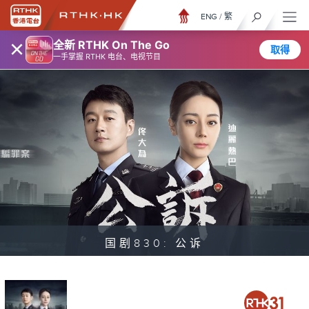
ENG
/
繁
×
全新 RTHK On The Go
取得
一手掌握 RTHK 电台、电视节目
国剧830: 公诉