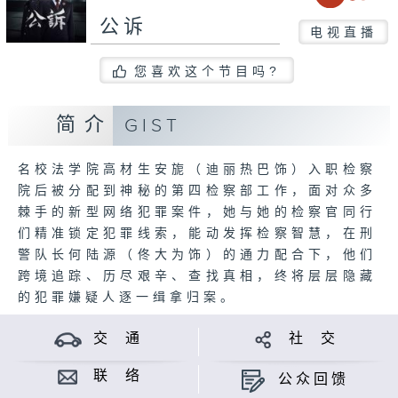
公诉
电视直播
您喜欢这个节目吗?
简介
GIST
名校法学院高材生安旎（迪丽热巴饰）入职检察
院后被分配到神秘的第四检察部工作，面对众多
棘手的新型网络犯罪案件，她与她的检察官同行
们精准锁定犯罪线索，能动发挥检察智慧，在刑
警队长何陆源（佟大为饰）的通力配合下，他们
跨境追踪、历尽艰辛、查找真相，终将层层隐藏
的犯罪嫌疑人逐一缉拿归案。
交 通
社 交
联 络
公众回馈