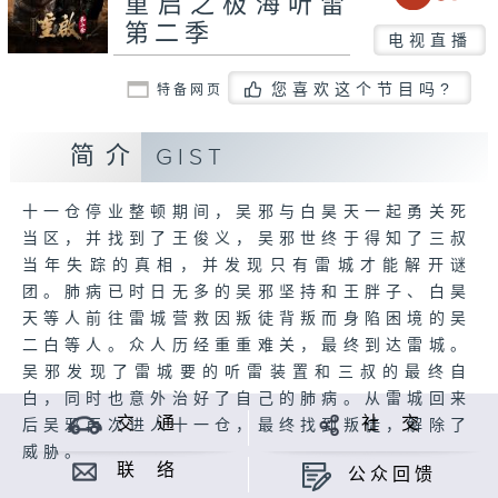
重启之极海听雷
第二季
电视直播
您喜欢这个节目吗?
特备网页
简介
GIST
十一仓停业整顿期间，吴邪与白昊天一起勇关死
当区，并找到了王俊义，吴邪世终于得知了三叔
当年失踪的真相，并发现只有雷城才能解开谜
团。肺病已时日无多的吴邪坚持和王胖子、白昊
天等人前往雷城营救因叛徒背叛而身陷困境的吴
二白等人。众人历经重重难关，最终到达雷城。
吴邪发现了雷城要的听雷装置和三叔的最终自
白，同时也意外治好了自己的肺病。从雷城回来
交 通
社 交
后吴邪再次进人十一仓，最终找到叛徒，解除了
威胁。
联 络
公众回馈