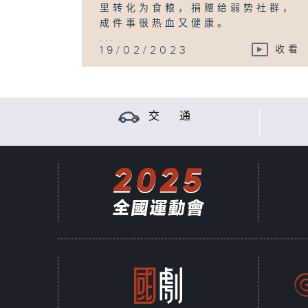
里转化为食粮，捐赠给弱势社群，
成件事很热血又健康。
...
19/02/2023
收看
交 通