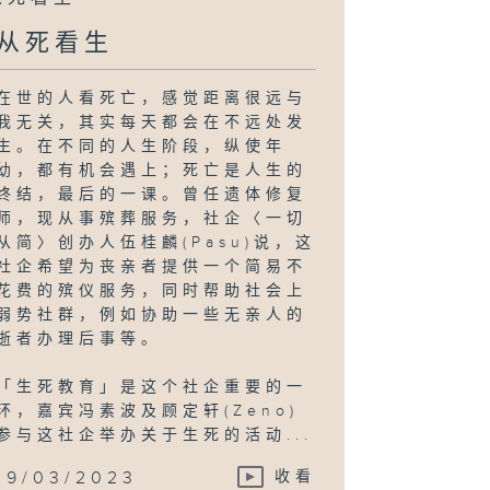
从死看生
在世的人看死亡，感觉距离很远与
我无关，其实每天都会在不远处发
生。在不同的人生阶段，纵使年
幼，都有机会遇上；死亡是人生的
终结，最后的一课。曾任遗体修复
师，现从事殡葬服务，社企〈一切
从简〉创办人伍桂麟(Pasu)说，这
社企希望为丧亲者提供一个简易不
花费的殡仪服务，同时帮助社会上
弱势社群，例如协助一些无亲人的
逝者办理后事等。
「生死教育」是这个社企重要的一
环，嘉宾冯素波及顾定轩(Zeno)
参与这社企举办关于生死的活动...
19/03/2023
收看