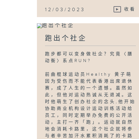
12/03/2023
收看
跑出个社企
跑步都可以变身做社企？究竟〈膳
动衡〉系点RUN?
前曲棍球运动员Healthy 黄子萌
因为受伤而不能代表香港出席退休
赛，成了人生的一个遗憾。虽然如
此，但他对运动热诚从无退减。这
时他萌生了创办社企的念头,他开始
协助商业机构设计运动训练活动给
员工，同时定期举办免费的公开活
动，主打一齐「跑」。运动就自然
地会消耗卡路里，这个社企就将参
与者辛苦加汗水累积消耗了的卡路