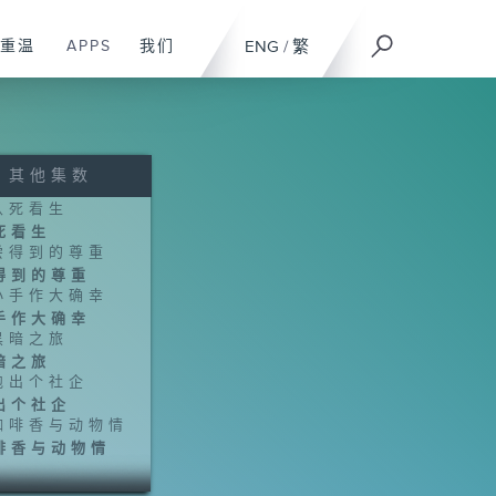
重温
APPS
我们
ENG
/
繁
其他集数
死看生
得到的尊重
手作大确幸
暗之旅
出个社企
啡香与动物情