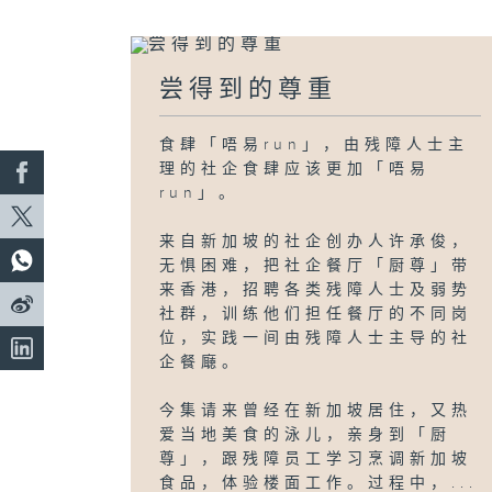
尝得到的尊重
食肆「唔易run」，由残障人士主
理的社企食肆应该更加「唔易
run」。
来自新加坡的社企创办人许承俊，
无惧困难，把社企餐厅「厨尊」带
来香港，招聘各类残障人士及弱势
社群，训练他们担任餐厅的不同岗
位，实践一间由残障人士主导的社
企餐廰。
今集请来曾经在新加坡居住，又热
爱当地美食的泳儿，亲身到「厨
尊」，跟残障员工学习烹调新加坡
食品，体验楼面工作。过程中，...