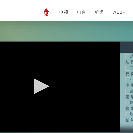
电视
电台
新闻
WEB+
从
尝
小
黑
跑
咖