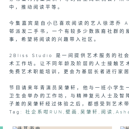
中，推动阅读平等。
今集嘉宾是自小已喜欢阅读的艺人徐㴓乔 Asha
邨派发二手书，一个有较多少数族裔社群的
事，希望将阅读的兴趣带入社区。
2Bliss Studio 是一间提供艺术服
术工作坊。让不同年龄及阶层的人士接触艺
免费艺术职能培训，更会为基层长者进行家
节目请来年青演员吴肇轩，他与一班小学生
卫生会举办的工作坊，与精神复元人士及智
子差的吴肇轩经过体验之后，都感受到艺术
Tag:
社企系咁RUN
,
壁画
,
吴肇轩
,
阅读
,
As