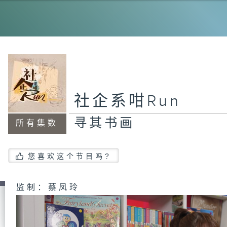
社企系咁Run
寻其书画
所有集数
您喜欢这个节目吗?
监制：蔡凤玲