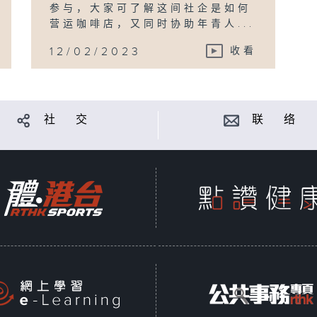
参与，大家可了解这间社企是如何
营运咖啡店，又同时协助年青人...
12/02/2023
收看
社 交
联 络