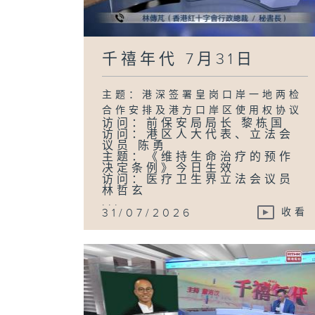
千禧年代 7月31日
主题：港深签署皇岗口岸一地两检
合作安排及港方口岸区使用权协议
访问：前保安局局长 黎栋国
访问：港区人大代表、立法会
议员 陈勇
主题：《维持生命治疗的预作
决定条例》今日生效
访问：医疗卫生界立法会议员
林哲玄
...
31/07/2026
收看