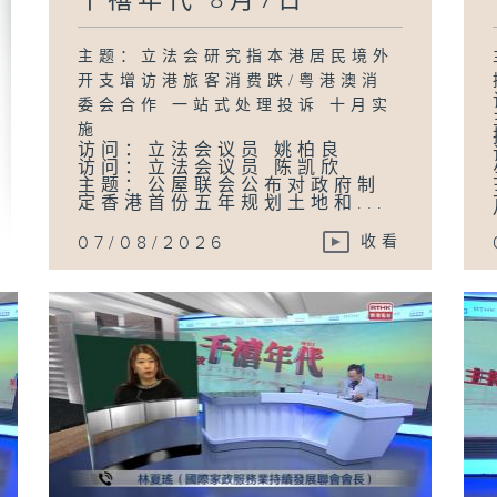
千禧年代 8月7日
主题：立法会研究指本港居民境外
开支增访港旅客消费跌/粤港澳消
委会合作 一站式处理投诉 十月实
施
访问：立法会议员 姚柏良
访问：立法会议员 陈凯欣
主题：公屋联会公布对政府制
定香港首份五年规划土地和...
07/08/2026
收看