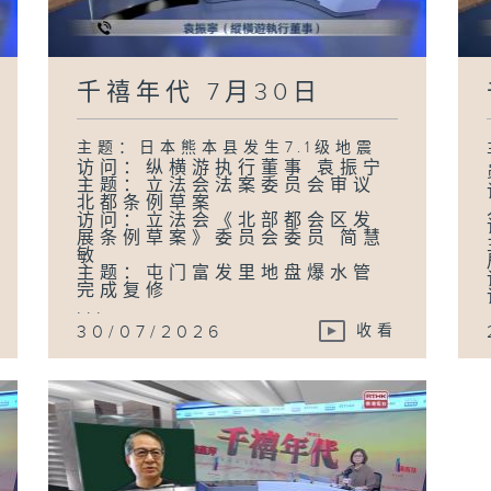
千禧年代 7月30日
主题：日本熊本县发生7.1级地震
访问：纵横游执行董事 袁振宁
主题：立法会法案委员会审议
北都条例草案
访问：立法会《北部都会区发
展条例草案》委员会委员 简慧
敏
主题：屯门富发里地盘爆水管
完成复修
...
30/07/2026
收看