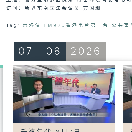
主题：警方全港多区执法 打击非法驾驶电动
访问：新界东南立法会议员 方国珊
Tag:
萧洛汶
,
FM926香港电台第一台
,
公共事
07 - 08
2026