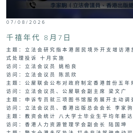
0
07/08/2026
seconds
of
1
千禧年代 8月7日
hour,
20
minutes,
主题：立法会研究指本港居民境外开支增访港
13
式处理投诉 十月实施
seconds
Volume
90%
访问：立法会议员 姚柏良
访问：立法会议员 陈凯欣
主题：公屋联会公布对政府制定香港首份五年
访问：立法会议员、公屋联会副主席 梁文广
主题：申诉专员就三项图书馆服务展开主动调
访问：立法会议员、香港出版总会会长 李家
主题：教资会统计 八大学士毕业生平均年薪达3
访问：香港人力资源管理学会副会长 陆国坤