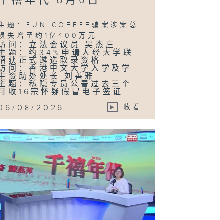
千禧年代 8月6日
主题：FUN COFFEE骗案涉案总
损失增至约1亿400万元
访问：立法会议员 吴杰庄
主题：约34%申请人经大学联
招获正式遴选取录资格
访问：香港中文大学入学及学
生资助处处长 刘善雅
主题：私隐专员公署过去三个
月收16宗怀疑假冒电子签证...
06/08/2026
收看