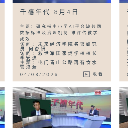
千禧年代 8月4日
主题：研究指中小学AI平台缺共同
数据标准及治理机制 难评估教学
成效
访问：未来经济学院名誉研究
员 何杏研
访问：救世军田家炳学校校长
李安迪
主题：屯门青山公路再有食水
管渗漏
...
04/08/2026
收看