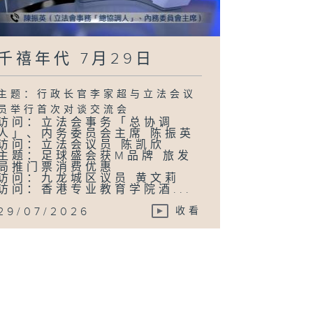
千禧年代 7月29日
主题：行政长官李家超与立法会议
员举行首次对谈交流会
访问：立法会事务「总协调
人」、内务委员会主席 陈振英
访问：立法会议员 陈凯欣
主题：足球盛会获M品牌 旅发
局推门票消费优惠
访问：九龙城区议员 黄文莉
访问：香港专业教育学院酒...
29/07/2026
收看