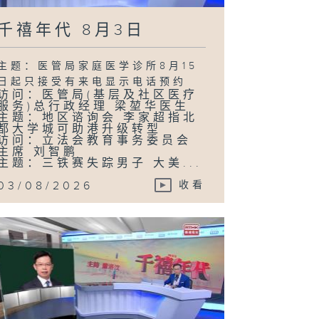
千禧年代 8月3日
主题：医管局家庭医学诊所8月15
日起只接受有来电显示电话预约
访问：医管局(基层及社区医疗
服务)总行政经理 梁堃华医生
主题：地区谘询会 李家超指北
都大学城可助港升级转型
访问：立法会教育事务委员会
主席 刘智鹏
主题：三铁赛失踪男子 大美...
03/08/2026
收看