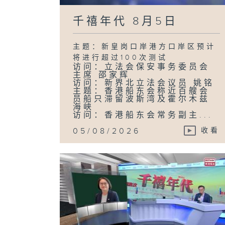
千禧年代 8月5日
主题：新皇岗口岸港方口岸区预计
将进行超过100次测试
访问：立法会保安事务委员会
主席 邵家辉
访问：新界北立法会议员 姚铭
主题：香港船东会称近百艘会
员船只滞留波斯湾及霍尔木兹
海峡
访问：香港船东会常务副主...
05/08/2026
收看