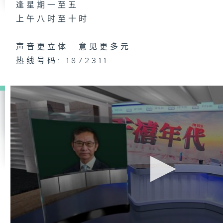
逢星期一至五
上午八时至十时
声音更立体 意见更多元
热线号码: 1872311