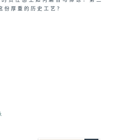
意的责任感上如何磨合与体谅？第三
这份厚重的历史工艺？
承