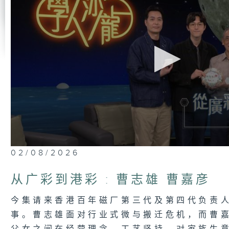
0
02/08/2026
seconds
of
52
从广彩到港彩 : 曹志雄 曹嘉彦
minutes,
7
seconds
Volume
今集请来香港百年磁厂第三代及第四代负责
90%
事。曹志雄面对行业式微与搬迁危机，而曹