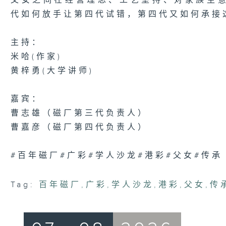
父女之间在经营理念、工艺坚持、对家族生
代如何放手让第四代试错，第四代又如何承接
主持：
米哈(作家)
黄梓勇(大学讲师)
嘉宾：
曹志雄（磁厂第三代负责人）
曹嘉彦（磁厂第四代负责人）
#百年磁厂#广彩#学人沙龙#港彩#父女#传承
Tag:
百年磁厂
,
广彩
,
学人沙龙
,
港彩
,
父女
,
传