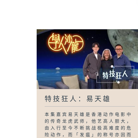
特技狂人：易天雄
本集嘉宾易天雄是香港动作电影中
的传奇龙虎武师，他艺高人胆大，
由入行至今不断挑战极高难度的危
险动作，而「发瘟」的称号亦因而