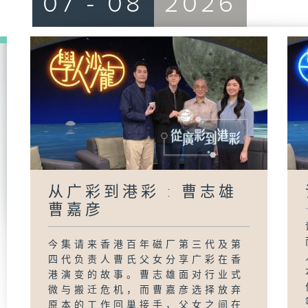
07 - 08
2026
从广彩到港彩 : 曹志雄
曹嘉彦
今集请来香港百年磁厂第三代及第
四代负责人曹氏父女分享广彩在香
港演变的故事。曹志雄面对行业式
微与搬迁危机，而曹嘉彦选择放弃
原本的工作回巢接手，父女之间在