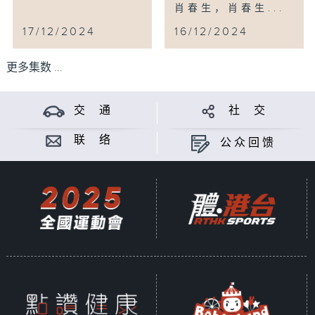
肖春生，肖春生...
17/12/2024
16/12/2024
更多集数 ...
交 通
社 交
联 络
公众回馈